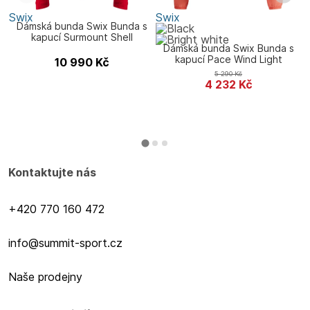
Swix
Swix
S
Dámská bunda Swix Bunda s
kapucí Surmount Shell
Dámská bunda Swix Bunda s
kapucí Pace Wind Light
10 990
Kč
5 290
Kč
4 232
Kč
Kontaktujte nás
+420 770 160 472
info@summit-sport.cz
Naše prodejny