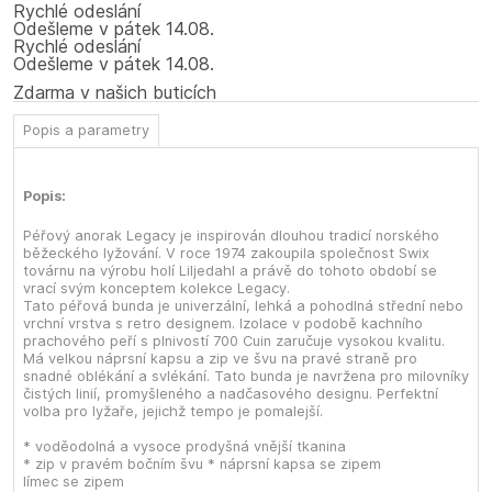
Rychlé odeslání
Odešleme
v pátek
14.08.
Rychlé odeslání
Odešleme
v pátek
14.08.
Zdarma v našich buticích
Popis a parametry
Popis:
Péřový anorak Legacy je inspirován dlouhou tradicí norského
běžeckého lyžování. V roce 1974 zakoupila společnost Swix
továrnu na výrobu holí Liljedahl a právě do tohoto období se
vrací svým konceptem kolekce Legacy.
Tato péřová bunda je univerzální, lehká a pohodlná střední nebo
vrchní vrstva s retro designem. Izolace v podobě kachního
prachového peří s plnivostí 700 Cuin zaručuje vysokou kvalitu.
Má velkou náprsní kapsu a zip ve švu na pravé straně pro
snadné oblékání a svlékání. Tato bunda je navržena pro milovníky
čistých linií, promyšleného a nadčasového designu. Perfektní
volba pro lyžaře, jejichž tempo je pomalejší.
* voděodolná a vysoce prodyšná vnější tkanina
* zip v pravém bočním švu * náprsní kapsa se zipem
límec se zipem