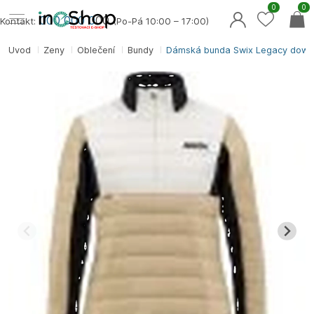
0
0
000 000 0
00
Kontakt:
(Po-Pá 10:00 – 17:00)
Úvod
Ženy
Oblečení
Bundy
Dámská bunda Swix Legacy down