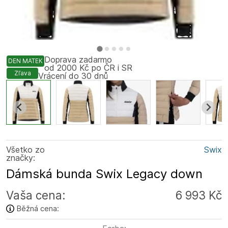
Doprava zadarmo
DEN MATEK
od 2000 Kč po ČR i SR
Zľava
Vrácení do 30 dnů
Všetko zo
Swix
značky:
Dámská bunda Swix Legacy down
Vaša cena:
6 993 Kč
Běžná cena: