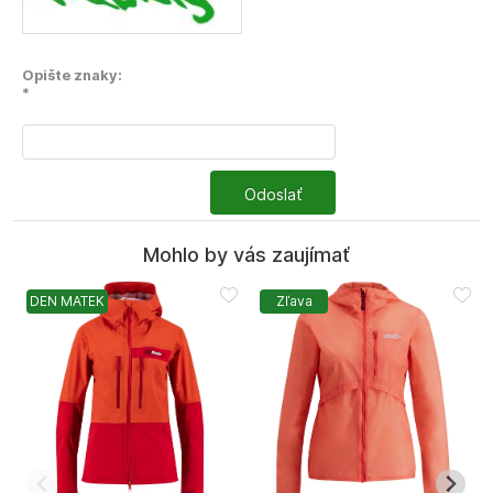
Opište znaky:
*
Odoslať
Mohlo by vás zaujímať
DEN MATEK
Zľava