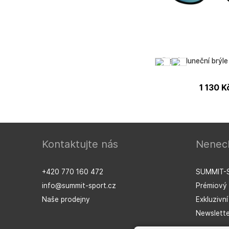
Dětské sluneční brýl
1 130
K
Kontaktujte nás
Nenech
CÉBÉ
+420 770 160 472
SUMMIT-
info@summit-sport.cz
Prémiový 
Naše prodejny
Exkluzivn
Newslette