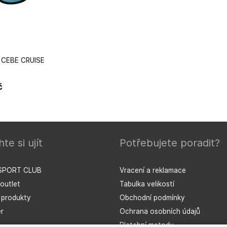
e CÉBÉ CRUISE
č
te si ujít
Potřebujete poradit?
SPORT CLUB
Vracení a reklamace
outlet
Tabulka velikostí
í produkty
Obchodní podmínky
r
Ochrana osobních údajů
Platební metody