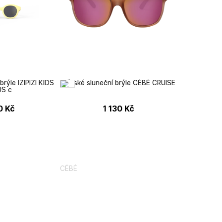
brýle IZIPIZI KIDS
Dětské sluneční brýle CÉBÉ CRUISE
US c
0
Kč
1 130
Kč
CÉBÉ