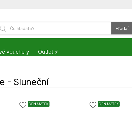
Hľadať
vé vouchery
Outlet ⚡️
le - Sluneční
DEN MATEK
DEN MATEK