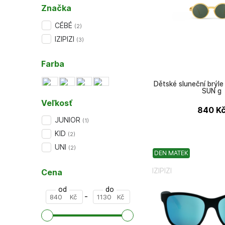
Značka
CÉBÉ
(
2
)
IZIPIZI
(
3
)
Farba
Dětské sluneční brýle 
SUN g
Veľkosť
840
K
JUNIOR
(
1
)
KID
(
2
)
UNI
(
2
)
DEN MATEK
IZIPIZI
Cena
od
do
-
Kč
Kč