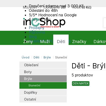
Doručení zdarma nad 3 000 Kč
Môj účet
Obľúbené
(
0
)
Košík
(
0 Kč
)
Odeslání do 48h
5/5* Hodnocení na Google
5 let na trhu
Prodejny
Půjčovna
Blog
SUMMIT-SPORT CLUB
Ženy
Muži
Děti
Značky
Dárko
Úvod
Děti
Brýle
Sluneční
Děti - Brý
Oblečení
Boty
5 produktov
Brýle
DEN MATEK
Sluneční
Doplňky
Ostatní