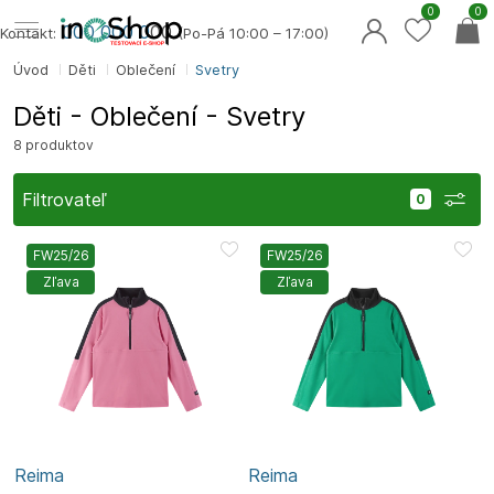
0
0
000 000 0
00
Kontakt:
(Po-Pá 10:00 – 17:00)
Úvod
Děti
Oblečení
Svetry
Děti - Oblečení - Svetry
8 produktov
Filtrovateľ
FW25/26
FW25/26
Zľava
Zľava
Reima
Reima