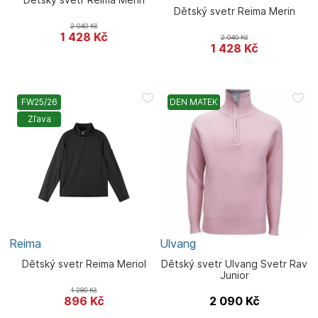
Dětský svetr Reima Merin
2 040
Kč
1 428
Kč
2 040
Kč
1 428
Kč
FW25/26
DEN MATEK
Zľava
Reima
Ulvang
Dětský svetr Reima Meriol
Dětský svetr Ulvang Svetr Rav
Junior
1 280
Kč
896
Kč
2 090
Kč