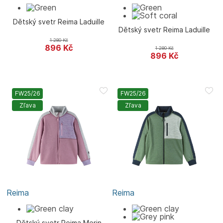
Dětský svetr Reima Laduille
Dětský svetr Reima Laduille
1 280
Kč
896
Kč
1 280
Kč
896
Kč
FW25/26
FW25/26
Zľava
Zľava
Reima
Reima
Dětský svetr Reima Merin