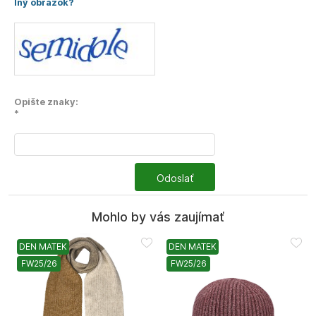
Iný obrázok?
Opište znaky:
*
Odoslať
Mohlo by vás zaujímať
DEN MATEK
DEN MATEK
FW25/26
FW25/26