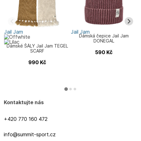
Jail Jam
Jail Jam
J
Dámská čepice Jail Jam
DONEGAL
Dámské ŠÁLY Jail Jam TEGEL
SCARF
590
Kč
990
Kč
Kontaktujte nás
+420 770 160 472
info@summit-sport.cz