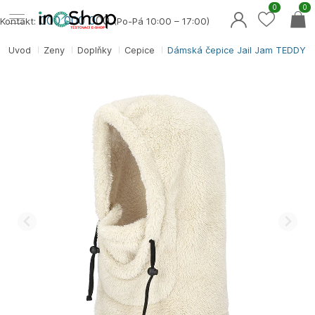
0
0
000 000 0
00
Kontakt:
(Po-Pá 10:00 – 17:00)
Úvod
Ženy
Doplňky
Čepice
Dámská čepice Jail Jam TEDDY