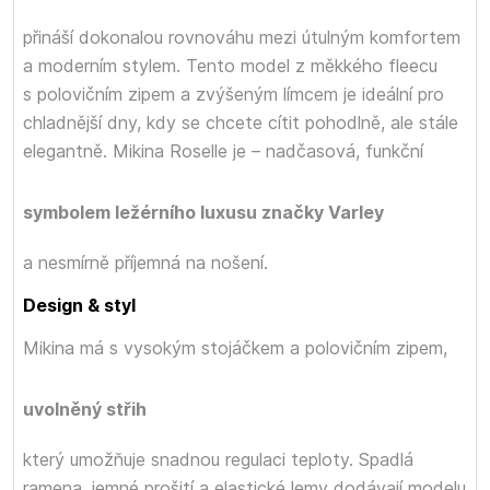
přináší dokonalou rovnováhu mezi útulným komfortem
a moderním stylem. Tento model z měkkého fleecu
s polovičním zipem a zvýšeným límcem je ideální pro
chladnější dny, kdy se chcete cítit pohodlně, ale stále
elegantně. Mikina Roselle je
– nadčasová, funkční
symbolem ležérního luxusu značky Varley
a nesmírně příjemná na nošení.
Design & styl
Mikina má
s vysokým stojáčkem a polovičním zipem,
uvolněný střih
který umožňuje snadnou regulaci teploty. Spadlá
ramena, jemné prošití a elastické lemy dodávají modelu