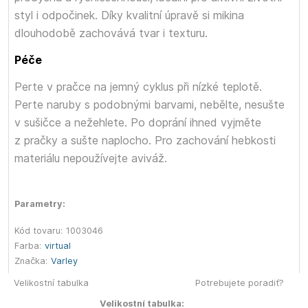
styl i odpočinek. Díky kvalitní úpravě si mikina
dlouhodobě zachovává tvar i texturu.
Péče
Perte v pračce na jemný cyklus při nízké teplotě.
Perte naruby s podobnými barvami, nebělte, nesušte
v sušičce a nežehlete. Po doprání ihned vyjměte
z pračky a sušte naplocho. Pro zachování hebkosti
materiálu nepoužívejte aviváž.
Parametry:
Kód tovaru:
1003046
Farba:
virtual
Značka:
Varley
Velikostní tabulka
Potrebujete poradiť?
Velikostní tabulka: