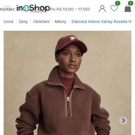
0
0
000 000 0
00
Kontakt:
(Po-Pá 10:00 – 17:00)
Úvod
Ženy
Oblečení
Mikiny
Dámská mikina Varley Roselle Hal