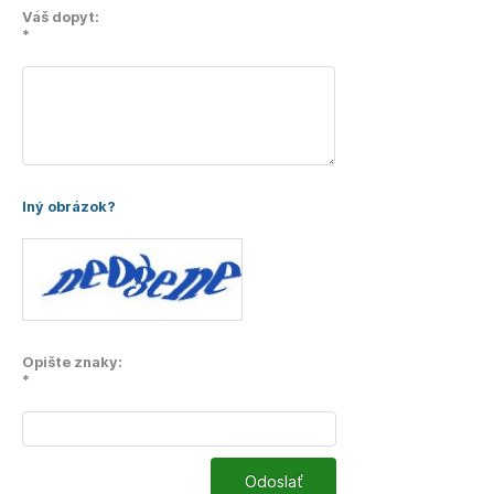
Váš dopyt:
*
Iný obrázok?
Opište znaky:
*
Odoslať