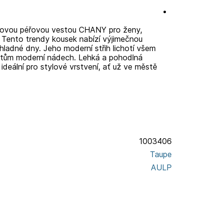
ávovou péřovou vestou CHANY pro ženy,
Tento trendy kousek nabízí výjimečnou
chladné dny. Jeho moderní střih lichotí všem
itům moderní nádech. Lehká a pohodlná
eální pro stylové vrstvení, ať už ve městě
1003406
Taupe
AULP