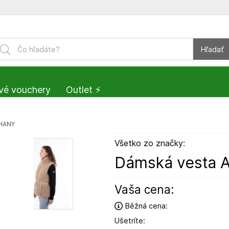
Hľadať
vé vouchery
Outlet ⚡️
CHANY
Všetko zo značky:
Dámská vesta
Vaša cena:
Běžná cena:
Ušetríte: