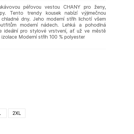
rukávovou péřovou vestou CHANY pro ženy,
y. Tento trendy kousek nabízí výjimečnou
o chladné dny. Jeho moderní střih lichotí všem
utfitům moderní nádech. Lehká a pohodlná
ideální pro stylové vrstvení, ať už ve městě
izolace Moderní střih 100 % polyester
L
2XL