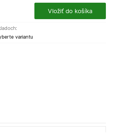
kladoch:
yberte variantu