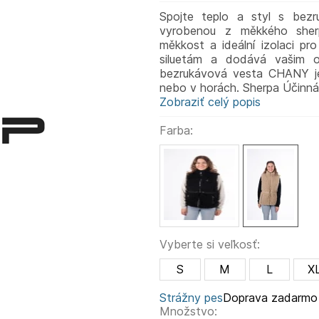
Spojte teplo a styl s bez
vyrobenou z měkkého sherp
měkkost a ideální izolaci pr
siluetám a dodává vašim o
bezrukávová vesta CHANY je 
nebo v horách. Sherpa Účinná 
Zobraziť celý popis
Farba:
Vyberte si veľkosť:
S
M
L
X
Strážny pes
Doprava zadarmo
Množstvo: