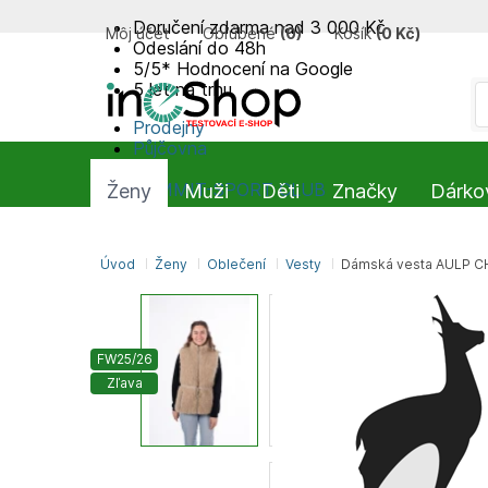
Doručení zdarma nad 3 000 Kč
Môj účet
Obľúbené
(
0
)
Košík
(
0 Kč
)
Odeslání do 48h
5/5* Hodnocení na Google
5 let na trhu
Prodejny
Půjčovna
Blog
SUMMIT-SPORT CLUB
Ženy
Muži
Děti
Značky
Dárko
Úvod
Ženy
Oblečení
Vesty
Dámská vesta AULP 
FW25/26
Zľava