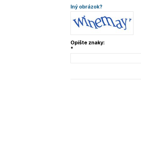
Iný obrázok?
Opište znaky:
*