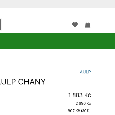
AULP
 AULP CHANY
1 883 Kč
2 690 Kč
807 Kč
(
30
%
)