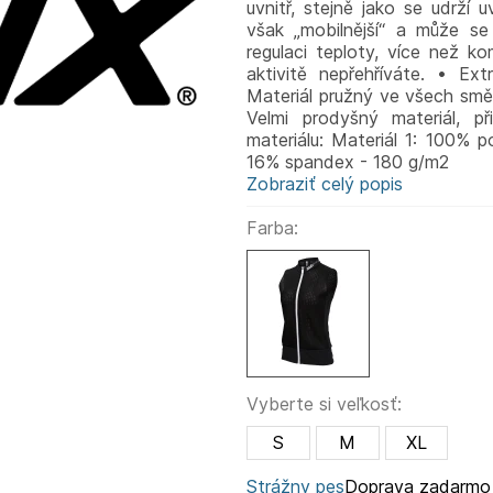
uvnitř, stejně jako se udrží
však „mobilnější“ a může se 
regulaci teploty, více než kom
aktivitě nepřehříváte. • Ex
Materiál pružný ve všech směr
Velmi prodyšný materiál, při
materiálu: Materiál 1: 100% p
16% spandex - 180 g/m2
Zobraziť celý popis
Farba:
Vyberte si veľkosť:
S
M
XL
Strážny pes
Doprava zadarmo