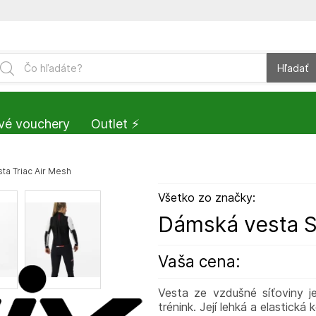
Hľadať
vé vouchery
Outlet ⚡️
ta Triac Air Mesh
Všetko zo značky:
Dámská vesta S
Vaša cena:
Vesta ze vzdušné síťoviny je 
trénink. Její lehká a elastick