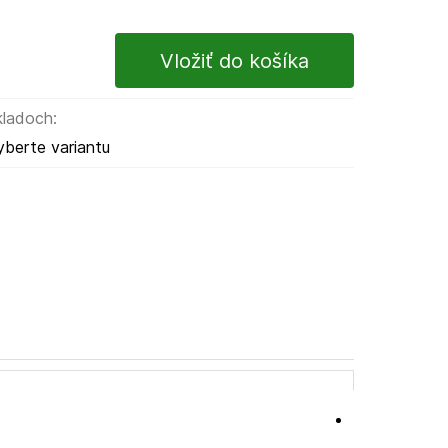
kladoch:
yberte variantu