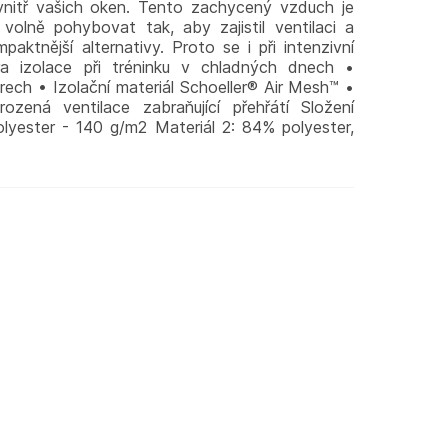
 uvnitř vašich oken. Tento zachycený vzduch je
volně pohybovat tak, aby zajistil ventilaci a
paktnější alternativy. Proto se i při intenzivní
tra izolace při tréninku v chladných dnech •
ech • Izolační materiál Schoeller® Air Mesh™ •
rozená ventilace zabraňující přehřátí Složení
olyester - 140 g/m2 Materiál 2: 84% polyester,