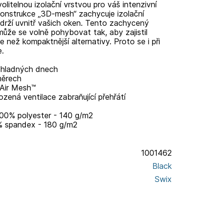
olitelnou izolační vrstvou pro váš intenzivní
á konstrukce „3D-mesh“ zachycuje izolační
 udrží uvnitř vašich oken. Tento zachycený
může se volně pohybovat tak, aby zajistil
íce než kompaktnější alternativy. Proto se i při
e.
v chladných dnech
měrech
 Air Mesh™
ozená ventilace zabraňující přehřátí
 100% polyester - 140 g/m2
6% spandex - 180 g/m2
1001462
Black
Swix