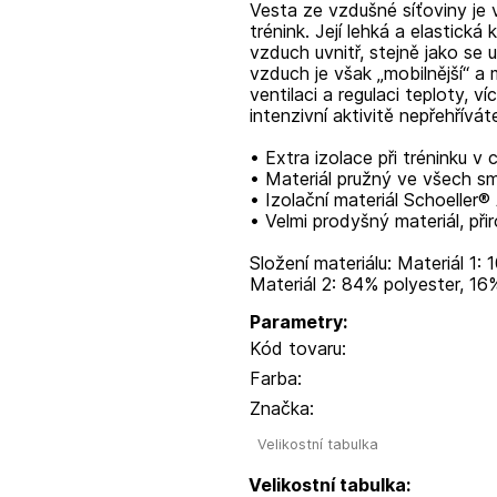
Vesta ze vzdušné síťoviny je v
trénink. Její lehká a elastick
vzduch uvnitř, stejně jako se
vzduch je však „mobilnější“ a 
ventilaci a regulaci teploty, v
intenzivní aktivitě nepřehřívát
• Extra izolace při tréninku 
• Materiál pružný ve všech s
• Izolační materiál Schoeller®
• Velmi prodyšný materiál, přir
Složení materiálu: Materiál 1:
Materiál 2: 84% polyester, 1
Parametry:
Kód tovaru:
Farba:
Značka:
Velikostní tabulka
Velikostní tabulka: