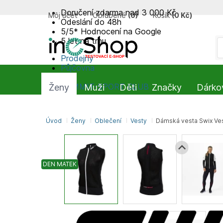
Doručení zdarma nad 3 000 Kč
Môj účet
Obľúbené
(
0
)
Košík
(
0 Kč
)
Odeslání do 48h
5/5* Hodnocení na Google
5 let na trhu
Prodejny
Půjčovna
Blog
SUMMIT-SPORT CLUB
Ženy
Muži
Děti
Značky
Dárko
Úvod
Ženy
Oblečení
Vesty
Dámská vesta Swix Ves
DEN MATEK