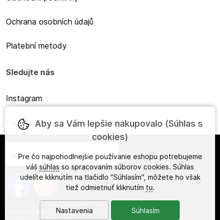
Ochrana osobních údajů
Platební metody
Sledujte nás
Instagram
Facebook
Aby sa Vám lepšie nakupovalo (Súhlas s
cookies)
Slovensky
Pre čo najpohodlnejšie používanie eshopu potrebujeme
váš
súhlas
so spracovaním súborov cookies. Súhlas
udelíte kliknutím na tlačidlo "Súhlasím", môžete ho však
tiež odmietnuť kliknutím
tu
.
Nastavenia
Súhlasím
made with
❤
by
ineShop