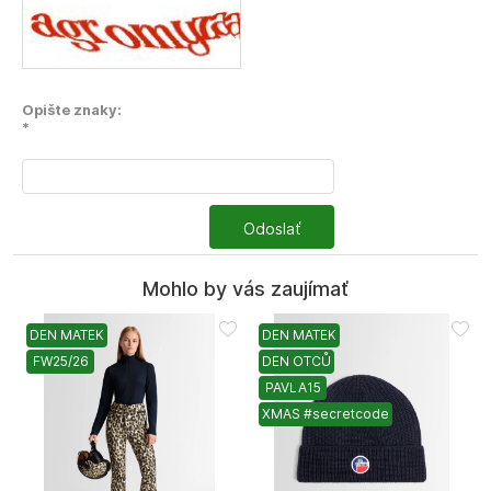
Opište znaky:
*
Odoslať
Mohlo by vás zaujímať
DEN MATEK
DEN MATEK
FW25/26
DEN OTCŮ
PAVLA15
XMAS #secretcode