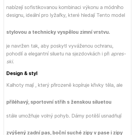
nabízejí sofistikovanou kombinaci výkonu a módního
designu, ideální pro lyžařky, které hledají
Tento model
stylovou a technicky vyspělou zimní vrstvu.
je navržen tak, aby poskytl vyváženou ochranu,
pohodlí a elegantní siluetu na sjezdovkách i při
apres-
ski
.
Design & styl
Kalhoty mají
, který přirozeně kopíruje křivky těla, ale
přiléhavý, sportovní střih s ženskou siluetou
stále umožňuje volný pohyb. Dámy potěší
usnadňují
zvýšený zadní pas, boční suché zipy v pase i zipy