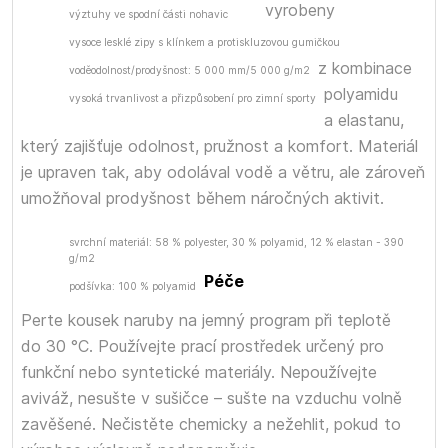
vyrobeny
výztuhy ve spodní části nohavic
vysoce lesklé zipy s klínkem a protiskluzovou gumičkou
z kombinace
voděodolnost/prodyšnost: 5 000 mm/5 000 g/m2
polyamidu
vysoká trvanlivost a přizpůsobení pro zimní sporty
a elastanu,
který zajišťuje odolnost, pružnost a komfort. Materiál
je upraven tak, aby odolával vodě a větru, ale zároveň
umožňoval prodyšnost během náročných aktivit.
svrchní materiál: 58 % polyester, 30 % polyamid, 12 % elastan - 390
g/m2
Péče
podšívka: 100 % polyamid
Perte kousek naruby na jemný program při teplotě
do 30 °C. Používejte prací prostředek určený pro
funkční nebo syntetické materiály. Nepoužívejte
aviváž, nesušte v sušičce – sušte na vzduchu volně
zavěšené. Nečistěte chemicky a nežehlit, pokud to