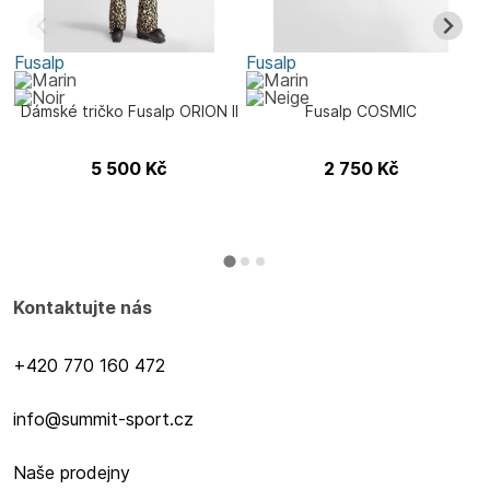
Fusalp
Fusalp
F
Dámské tričko Fusalp ORION II
Fusalp COSMIC
5 500
Kč
2 750
Kč
Kontaktujte nás
+420 770 160 472
info@summit-sport.cz
Naše prodejny