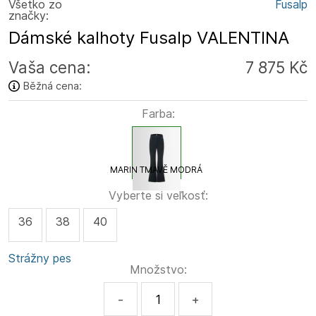
Všetko zo
Fusalp
značky:
Dámské kalhoty Fusalp VALENTINA
Vaša cena:
7 875 Kč
Běžná cena:
Farba:
MARIN TMAVĚ MODRÁ
Vyberte si veľkosť:
36
38
40
Strážny pes
Množstvo:
-
+