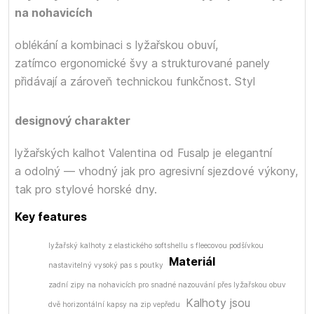
na nohavicích
oblékání a kombinaci s lyžařskou obuví,
zatímco ergonomické švy a strukturované panely
přidávají
a zároveň technickou funkčnost. Styl
designový charakter
lyžařských kalhot Valentina od Fusalp je elegantní
a odolný — vhodný jak pro agresivní sjezdové výkony,
tak pro stylové horské dny.
Key features
lyžařský kalhoty z elastického softshellu s fleecovou podšívkou
Materiál
nastavitelný vysoký pas s poutky
zadní zipy na nohavicích pro snadné nazouvání přes lyžařskou obuv
Kalhoty jsou
dvě horizontální kapsy na zip vepředu