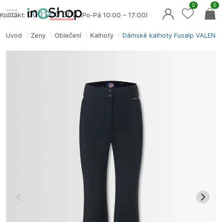
0
0
000 000 0
00
Kontakt:
(Po-Pá 10:00 – 17:00)
Úvod
Ženy
Oblečení
Kalhoty
Dámské kalhoty Fusalp VALENT