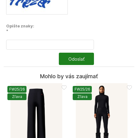
Opište znaky:
*
Odoslať
Mohlo by vás zaujímať
FW25/26
FW25/26
Zľava
Zľava