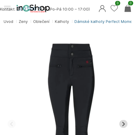
0
0
000 000 0
00
Kontakt:
(Po-Pá 10:00 – 17:00)
Úvod
Ženy
Oblečení
Kalhoty
Dámské kalhoty Perfect Moment 