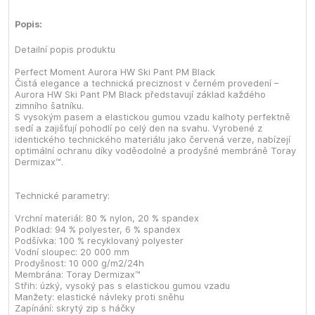
Popis:
Detailní popis produktu
Perfect Moment Aurora HW Ski Pant PM Black
Čistá elegance a technická preciznost v černém provedení –
Aurora HW Ski Pant PM Black představují základ každého
zimního šatníku.
S vysokým pasem a elastickou gumou vzadu kalhoty perfektně
sedí a zajišťují pohodlí po celý den na svahu. Vyrobené z
identického technického materiálu jako červená verze, nabízejí
optimální ochranu díky voděodolné a prodyšné membráně Toray
Dermizax™.
Technické parametry:
Vrchní materiál: 80 % nylon, 20 % spandex
Podklad: 94 % polyester, 6 % spandex
Podšívka: 100 % recyklovaný polyester
Vodní sloupec: 20 000 mm
Prodyšnost: 10 000 g/m2/24h
Membrána: Toray Dermizax™
Střih: úzký, vysoký pas s elastickou gumou vzadu
Manžety: elastické návleky proti sněhu
Zapínání: skrytý zip s háčky