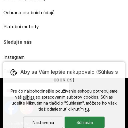
Ochrana osobních údajů
Platební metody
Sledujte nás
Instagram
Facebook
Aby sa Vám lepšie nakupovalo (Súhlas s
cookies)
Slovensky
Pre čo najpohodlnejšie používanie eshopu potrebujeme
váš
súhlas
so spracovaním súborov cookies. Súhlas
udelíte kliknutím na tlačidlo "Súhlasím", môžete ho však
tiež odmietnuť kliknutím
tu
.
Nastavenia
Súhlasím
made with
❤
by
ineShop