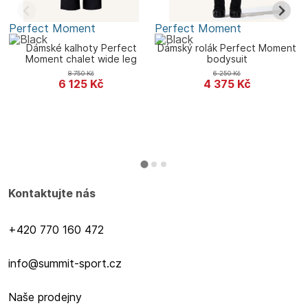
Perfect Moment
Perfect Moment
P
Dámské kalhoty Perfect
Dámský rolák Perfect Moment
D
Moment chalet wide leg
bodysuit
knitted pant
8 750
Kč
6 250
Kč
6 125
Kč
4 375
Kč
Kontaktujte nás
+420 770 160 472
info@summit-sport.cz
Naše prodejny