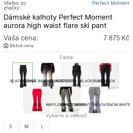
Všetko zo
Perfect Moment
značky:
Dámské kalhoty Perfect Moment
aurora high waist flare ski pant
Vaša cena:
7 875 Kč
Běžná cena:
Farba:
BLACK ČERNÁ
DEGRADE B&W HOUNDSTOOTH
HOUNDSTOOTH - BLACK/BLACK
JET BLACK
RED
WAFFLE PRINT - GREEN
WAVY STAR PRINT - BLACK/SNOW WHITE
Vyberte si veľkosť:
S
M
L