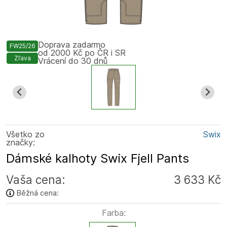
Doprava zadarmo
FW25/26
od 2000 Kč po ČR i SR
Zľava
Vrácení do 30 dnů
Všetko zo
Swix
značky:
Dámské kalhoty Swix Fjell Pants
Vaša cena:
3 633 Kč
Běžná cena:
Farba: