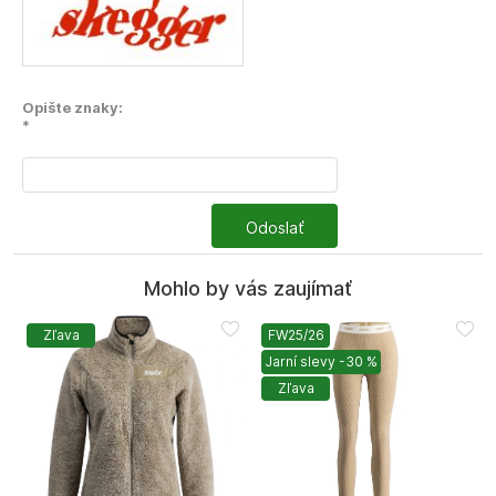
Opište znaky:
*
Odoslať
Mohlo by vás zaujímať
Zľava
FW25/26
Jarní slevy -30 %
Zľava