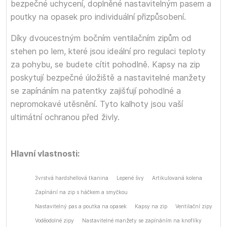
bezpečné uchycení, doplněné nastavitelným pasem a
poutky na opasek pro individuální přizpůsobení.
Díky dvoucestným bočním ventilačním zipům od
stehen po lem, které jsou ideální pro regulaci teploty
za pohybu, se budete cítit pohodlně. Kapsy na zip
poskytují bezpečné úložiště a nastavitelné manžety
se zapínáním na patentky zajišťují pohodlné a
nepromokavé utěsnění. Tyto kalhoty jsou vaší
ultimátní ochranou před živly.
Hlavní vlastnosti:
3vrstvá hardshellová tkanina
Lepené švy
Artikulovaná kolena
Zapínání na zip s háčkem a smyčkou
Nastavitelný pas a poutka na opasek
Kapsy na zip
Ventilační zipy
Voděodolné zipy
Nastavitelné manžety se zapínáním na knoflíky