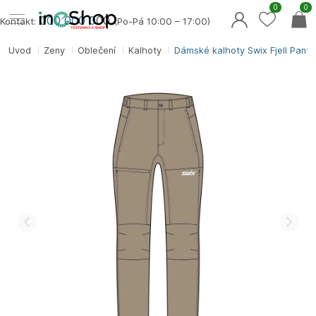
0
0
000 000 0
00
Kontakt:
(Po-Pá 10:00 – 17:00)
Úvod
Ženy
Oblečení
Kalhoty
Dámské kalhoty Swix Fjell Pants