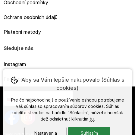
Obchodní podmínky
Ochrana osobních údajů
Platební metody
Sledujte nás
Instagram
Facebook
Aby sa Vám lepšie nakupovalo (Súhlas s
cookies)
Slovensky
Pre čo najpohodlnejšie používanie eshopu potrebujeme
váš
súhlas
so spracovaním súborov cookies. Súhlas
udelíte kliknutím na tlačidlo "Súhlasím", môžete ho však
tiež odmietnuť kliknutím
tu
.
Nastavenia
Súhlasím
made with
❤
by
ineShop