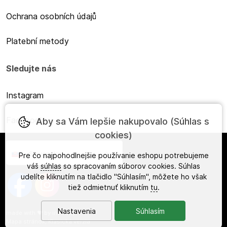
Ochrana osobních údajů
Platební metody
Sledujte nás
Instagram
Facebook
Aby sa Vám lepšie nakupovalo (Súhlas s
cookies)
Slovensky
Pre čo najpohodlnejšie používanie eshopu potrebujeme
váš
súhlas
so spracovaním súborov cookies. Súhlas
udelíte kliknutím na tlačidlo "Súhlasím", môžete ho však
tiež odmietnuť kliknutím
tu
.
Nastavenia
Súhlasím
made with
❤
by
ineShop
Mapa stránok
,
Klasická verzia