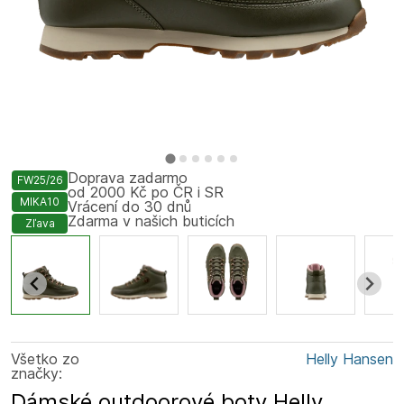
Doprava zadarmo
FW25/26
od 2000 Kč po ČR i SR
MIKA10
Vrácení do 30 dnů
Zdarma v našich buticích
Zľava
Všetko zo
Helly Hansen
značky:
Dámské outdoorové boty Helly