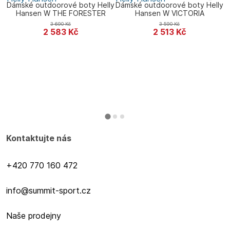
Dámské outdoorové boty Helly
Dámské outdoorové boty Helly
Hansen W THE FORESTER
Hansen W VICTORIA
3 690
Kč
3 590
Kč
2 583
Kč
2 513
Kč
Kontaktujte nás
+420 770 160 472
info@summit-sport.cz
Naše prodejny