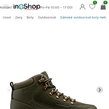
0
0
000 000 0
00
Kontakt:
(Po-Pá 10:00 – 17:00)
Úvod
Ženy
Boty
Outdoorové
Dámské outdoorové boty Hell