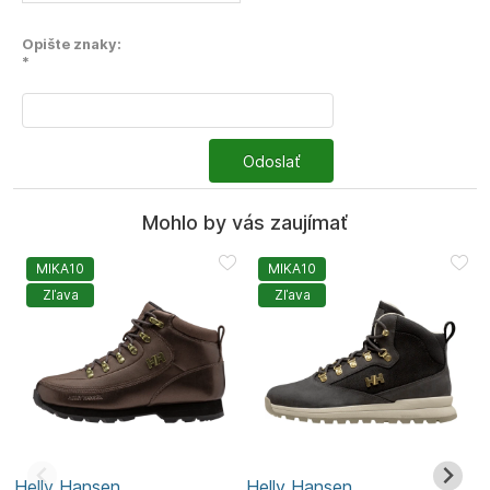
Opište znaky:
*
Odoslať
Mohlo by vás zaujímať
MIKA10
MIKA10
Zľava
Zľava
Helly Hansen
Helly Hansen