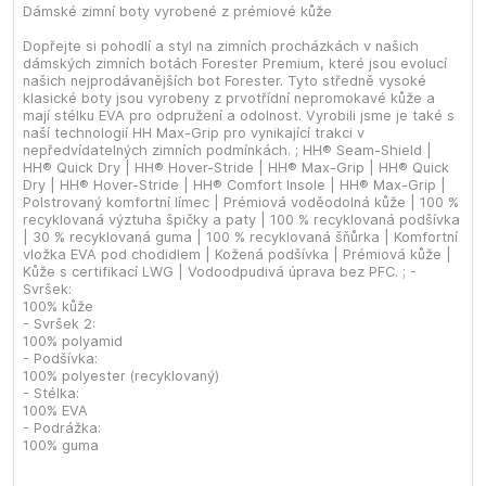
Dámské zimní boty vyrobené z prémiové kůže
Dopřejte si pohodlí a styl na zimních procházkách v našich
dámských zimních botách Forester Premium, které jsou evolucí
našich nejprodávanějších bot Forester. Tyto středně vysoké
klasické boty jsou vyrobeny z prvotřídní nepromokavé kůže a
mají stélku EVA pro odpružení a odolnost. Vyrobili jsme je také s
naší technologií HH Max-Grip pro vynikající trakci v
nepředvídatelných zimních podmínkách. ; HH® Seam-Shield |
HH® Quick Dry | HH® Hover-Stride | HH® Max-Grip | HH® Quick
Dry | HH® Hover-Stride | HH® Comfort Insole | HH® Max-Grip |
Polstrovaný komfortní límec | Prémiová voděodolná kůže | 100 %
recyklovaná výztuha špičky a paty | 100 % recyklovaná podšívka
| 30 % recyklovaná guma | 100 % recyklovaná šňůrka | Komfortní
vložka EVA pod chodidlem | Kožená podšívka | Prémiová kůže |
Kůže s certifikací LWG | Vodoodpudivá úprava bez PFC. ; -
Svršek:
100% kůže
- Svršek 2:
100% polyamid
- Podšívka:
100% polyester (recyklovaný)
- Stélka:
100% EVA
- Podrážka:
100% guma