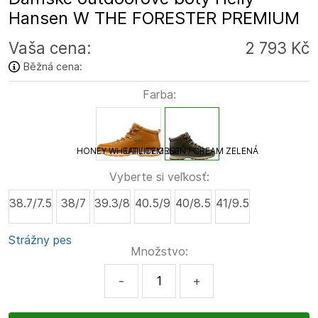
Hansen W THE FORESTER PREMIUM
Vaša cena:
2 793 Kč
Běžná cena:
Farba:
HONEY WHEAT / CEMENT
UTILITY GREEN / CREAM ZELENÁ
Vyberte si veľkosť:
38.7/7.5
38/7
39.3/8
40.5/9
40/8.5
41/9.5
Strážny pes
Množstvo:
-
+