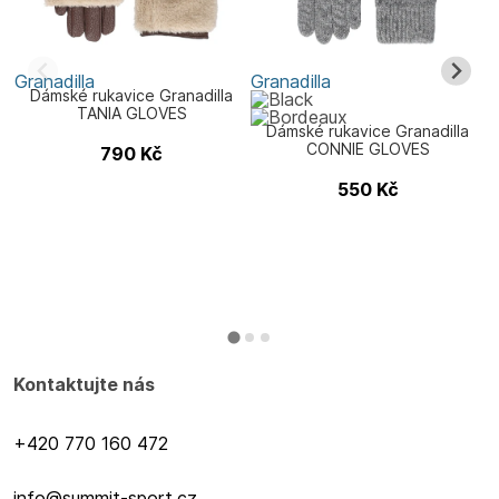
Granadilla
Granadilla
G
Dámské rukavice Granadilla
TANIA GLOVES
Dámské rukavice Granadilla
CONNIE GLOVES
790
Kč
550
Kč
Kontaktujte nás
+420 770 160 472
info@summit-sport.cz