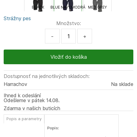
BLACK
BLUE NAVY MODRÁ
MED GREY
Strážny pes
Množstvo:
-
+
Dostupnosť na jednotlivých skladoch:
Harrachov
Na sklade
Ihned k odeslání
Odešleme
v pátek
14.08.
Zdarma v našich buticích
Popis a parametry
Popis: