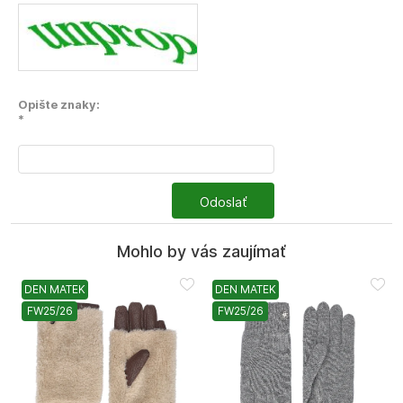
Opište znaky:
*
Odoslať
Mohlo by vás zaujímať
DEN MATEK
DEN MATEK
FW25/26
FW25/26