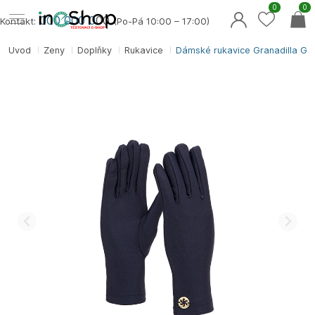
0
0
000 000 0
00
Kontakt:
(Po-Pá 10:00 – 17:00)
Úvod
Ženy
Doplňky
Rukavice
Dámské rukavice Granadilla G