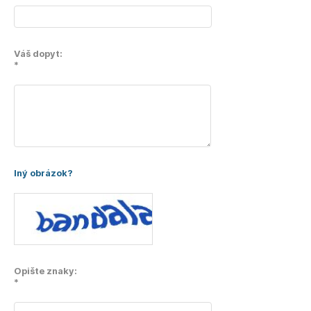
Váš dopyt:
*
Iný obrázok?
Opište znaky:
*