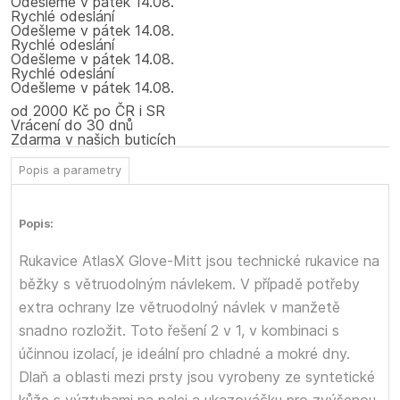
Odešleme
v pátek
14.08.
Rychlé odeslání
Odešleme
v pátek
14.08.
Rychlé odeslání
Odešleme
v pátek
14.08.
Rychlé odeslání
Odešleme
v pátek
14.08.
od 2000 Kč po ČR i SR
Vrácení do 30 dnů
Zdarma v našich buticích
Popis a parametry
Popis:
Rukavice AtlasX Glove-Mitt jsou technické rukavice na
běžky s větruodolným návlekem. V případě potřeby
extra ochrany lze větruodolný návlek v manžetě
snadno rozložit. Toto řešení 2 v 1, v kombinaci s
účinnou izolací, je ideální pro chladné a mokré dny.
Dlaň a oblasti mezi prsty jsou vyrobeny ze syntetické