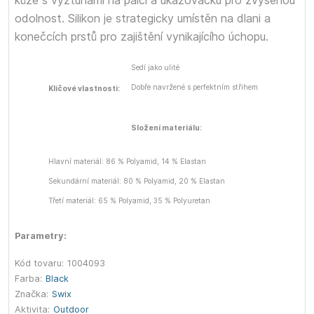
kůže s výztuhami na palci a ukazováčku pro zvýšenou
odolnost. Silikon je strategicky umístěn na dlani a
konečcích prstů pro zajištění vynikajícího úchopu.
Sedí jako ulité
Dobře navržené s perfektním střihem
Klíčové vlastnosti:
Složení materiálu:
Hlavní materiál: 86 % Polyamid, 14 % Elastan
Sekundární materiál: 80 % Polyamid, 20 % Elastan
Třetí materiál: 65 % Polyamid, 35 % Polyuretan
Parametry:
Kód tovaru:
1004093
Farba:
Black
Značka:
Swix
Aktivita:
Outdoor