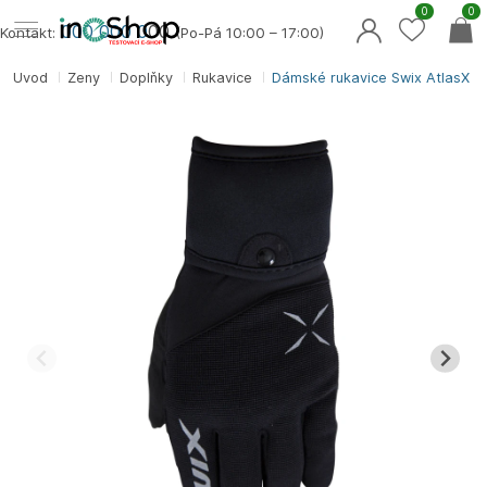
0
0
000 000 0
00
Kontakt:
(Po-Pá 10:00 – 17:00)
Úvod
Ženy
Doplňky
Rukavice
Dámské rukavice Swix AtlasX G