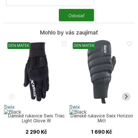
Odoslať
Mohlo by vás zaujímať
DEN MATEK
DEN MATEK
Swix
Swix
S
Dámské rukavice Swix Triac
Dámské rukavice Swix Horizon
Light Glove W
Mitt
2 290
Kč
1 690
Kč