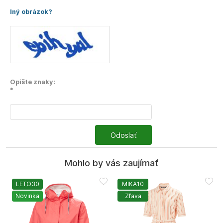
Iný obrázok?
Opište znaky:
*
Odoslať
Mohlo by vás zaujímať
LETO30
MIKA10
Novinka
Zľava