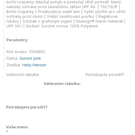
boční rozparky zlepšují pohyb a poskytují větší pohodlí. Navíc
nabízejí ochranu proti slunečnímu záření UPF 40. | TACTEL® |
Boční rozparky | Prodloužený zadní lem | Vyšší výstřih pro větší
ochranu proti slunci | Vnější zavěšovací poutko | Raglánové
rukávy | Odznak s grafickým logem | bluesign® hlavní materiál |
UPF 50+ | Složení: Svrchní vrstva: 100% Polyamid
Parametry:
Kód tovaru:
1004682
Farba:
Sunset pink
Značka:
Helly Hansen
Velikostní tabulka
Potrebujete poradiť?
Velikostní tabulka:
Potrebujete poradiť?
Vaše meno:
*