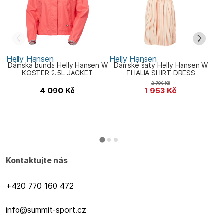
Helly Hansen
Helly Hansen
H
Dámská bunda Helly Hansen W
Dámské šaty Helly Hansen W
KOSTER 2.5L JACKET
THALIA SHIRT DRESS
2 790
Kč
4 090
Kč
1 953
Kč
Kontaktujte nás
+420 770 160 472
info@summit-sport.cz