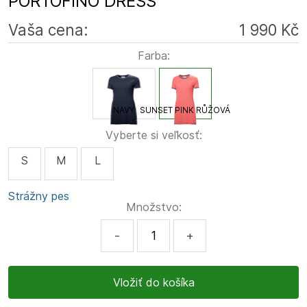
PORTOFINO DRESS
Vaša cena:
1 990 Kč
Farba:
NAVY
SUNSET PINK RŮŽOVÁ
Vyberte si veľkosť:
S
M
L
Strážny pes
Množstvo:
-
+