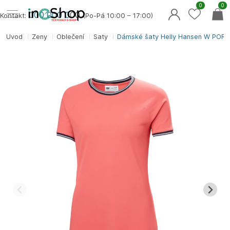
0
0
000 000 0
00
Kontakt:
(Po-Pá 10:00 – 17:00)
Úvod
Ženy
Oblečení
Šaty
Dámské šaty Helly Hansen W POR