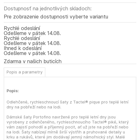
Dostupnosť na jednotlivých skladoch:
Pre zobrazenie dostupnosti vyberte variantu
Rychlé odeslání
Odešleme
v pátek
14.08.
Rychlé odeslání
Odešleme
v pátek
14.08.
Ihned k odeslání
Odešleme
v pátek
14.08.
Zdarma v našich buticích
Popis a parametry
Popis:
Odlehčené, rychleschnoucí šaty z Tactel® pique pro teplé letní
dny na pobřeží nebo na lodi.
Dámské šaty Portofino navržené pro teplé letní dny jsou
vyrobeny z odlehčeného, rychleschnoucího Tactel® piké, který
vám zajistí pohodlí a příjemný pocit, ať už jste na pobřeží nebo
na lodi. Šaty nabízejí mírně širší výstřih a pruhované detaily u
krku a rukávů, které jim dodávají jemný námořnický styl. Malé