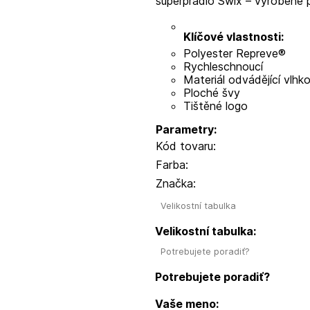
superprádlo Swix – vyrobené 
Klíčové vlastnosti:
Polyester Repreve®
Rychleschnoucí
Materiál odvádějící vlhk
Ploché švy
Tištěné logo
Parametry:
Kód tovaru:
Farba:
Značka:
Velikostní tabulka
Velikostní tabulka:
Potrebujete poradiť?
Potrebujete poradiť?
Vaše meno: