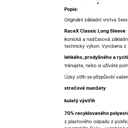
Popis:
Originální základní vrstva Swi
RaceX Classic Long Sleeve
ikonická a nadčasová základní
technický výkon. Vyrobena z
lehkého, prodyšného a rych
trénujete, nebo si užíváte pom
Úzký střih se přizpůsobí vaše
strečové manžety
kulatý výstřih
70% recyklovaného polyes
z plastového odpadu z pobřeží