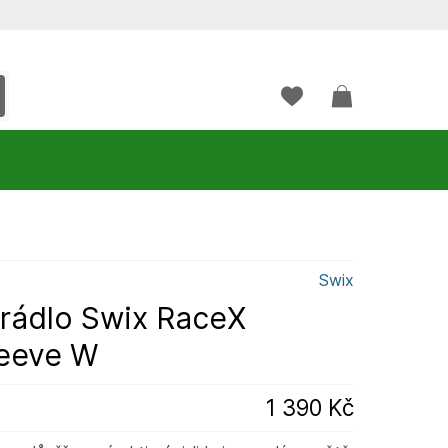
Swix
rádlo Swix RaceX
leeve W
1 390 Kč