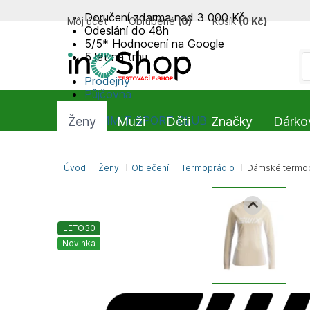
Doručení zdarma nad 3 000 Kč
Môj účet
Obľúbené
(
0
)
Košík
(
0 Kč
)
Odeslání do 48h
5/5* Hodnocení na Google
5 let na trhu
Prodejny
Půjčovna
Blog
SUMMIT-SPORT CLUB
Ženy
Muži
Děti
Značky
Dárko
Úvod
Ženy
Oblečení
Termoprádlo
Dámské termop
LETO30
Novinka