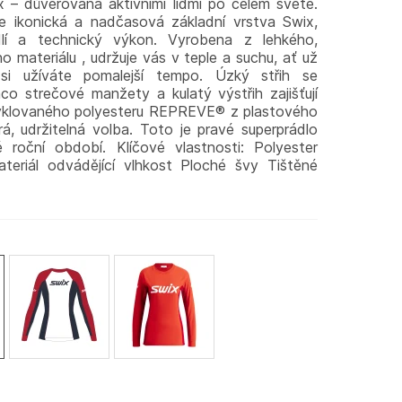
ix – důvěřovaná aktivními lidmi po celém světě.
e ikonická a nadčasová základní vrstva Swix,
lí a technický výkon. Vyrobena z lehkého,
 materiálu , udržuje vás v teple a suchu, ať už
 si užíváte pomalejší tempo. Úzký střih se
co strečové manžety a kulatý výstřih zajišťují
cyklovaného polyesteru REPREVE® z plastového
á, udržitelná volba. Toto je pravé superprádlo
roční období. Klíčové vlastnosti: Polyester
eriál odvádějící vlhkost Ploché švy Tištěné