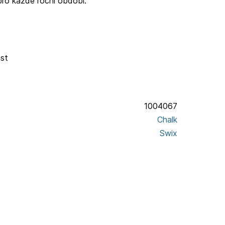
pro každé roční období.
ost
1004067
Chalk
Swix