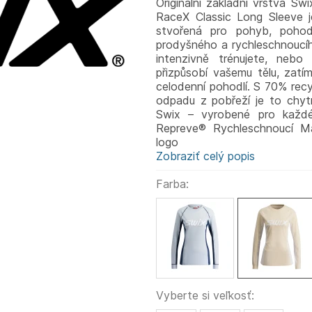
Originální základní vrstva Sw
RaceX Classic Long Sleeve j
stvořená pro pohyb, pohod
prodyšného a rychleschnoucího
intenzivně trénujete, nebo
přizpůsobí vašemu tělu, zatím
celodenní pohodlí. S 70% re
odpadu z pobřeží je to chytr
Swix – vyrobené pro každé 
Repreve® Rychleschnoucí Mat
logo
Zobraziť celý popis
Farba:
Vyberte si veľkosť: