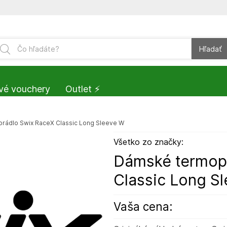
Hľadať
vé vouchery
Outlet ⚡️
rádlo Swix RaceX Classic Long Sleeve W
Všetko zo značky:
Dámské termop
Classic Long S
Vaša cena: