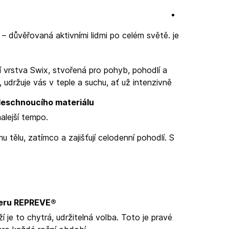
x – důvěřovaná aktivními lidmi po celém světě.
je
 vrstva Swix, stvořená pro pohyb, pohodlí a
, udržuje vás v teple a suchu, ať už intenzivně
leschnoucího materiálu
alejší tempo.
mu tělu, zatímco
a
zajišťují celodenní pohodlí. S
teru REPREVE®
 je to chytrá, udržitelná volba. Toto je pravé