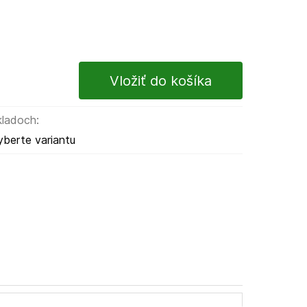
kladoch:
yberte variantu