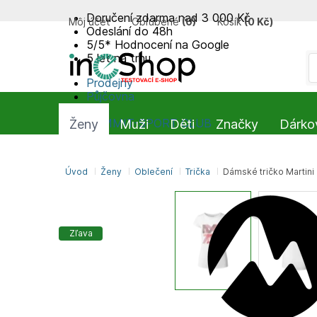
Doručení zdarma nad 3 000 Kč
Môj účet
Obľúbené
(
0
)
Košík
(
0 Kč
)
Odeslání do 48h
5/5* Hodnocení na Google
5 let na trhu
Prodejny
Půjčovna
Blog
SUMMIT-SPORT CLUB
Ženy
Muži
Děti
Značky
Dárko
Úvod
Ženy
Oblečení
Trička
Dámské tričko Martini
Zľava