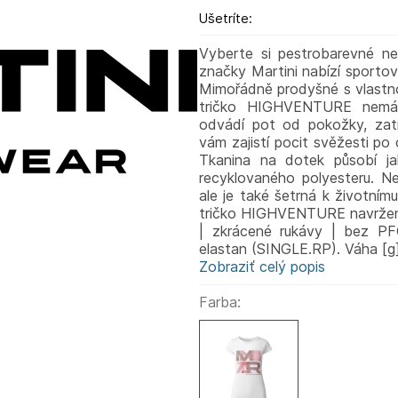
Ušetríte:
Vyberte si pestrobarevné 
značky Martini nabízí sportovn
Mimořádně prodyšné s vlastnos
tričko HIGHVENTURE nemá ko
odvádí pot od pokožky, zatí
vám zajistí pocit svěžesti po 
Tkanina na dotek působí j
recyklovaného polyesteru. N
ale je také šetrná k životnímu
tričko HIGHVENTURE navrženo
| zkrácené rukávy | bez PFC
elastan (SINGLE.RP). Váha [g]
Zobraziť celý popis
Farba: