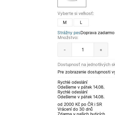
Vyberte si veľkosť:
M
L
Strážny pes
Doprava zadarmo
Množstvo:
-
+
Dostupnosť na jednotlivých s
Pre zobrazenie dostupnosti v
Rychlé odeslání
Odešleme
v pátek
14.08.
Rychlé odeslání
Odešleme
v pátek
14.08.
od 2000 Kč po ČR i SR
Vrácení do 30 dnů
Zdarma v našich buticích