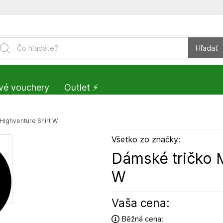
Hľadať
vé vouchery
Outlet ⚡️
 Highventure Shirt W
Všetko zo značky:
Dámské tričko M
W
Vaša cena:
Běžná cena: