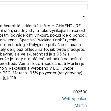
bo černobílé - dámské tričko HIGHVENTURE
í střih, snadný styl a také vynikající funkčnost.
tmi odvádějícími vlhkost, pokud jde o pohodlí,
renci. Speciální "wicking finish" rychle
co technologie Polygiene potlačující zápach
celý den, bez ohledu na to, jak tvrdě pracujete.
bavlna, ale ve skutečnosti je z 95 % z
jenže je tedy mimořádně pohodlná na nošení,
prostředí. Věrna filozofii společnosti Martini je
o v Rakousku a vyrobeno v EU. Funkce:
ez PFC. Materiál: 95% polyester (recyklovaný),
 [g]: 115
1002590
White/peakan
Martini