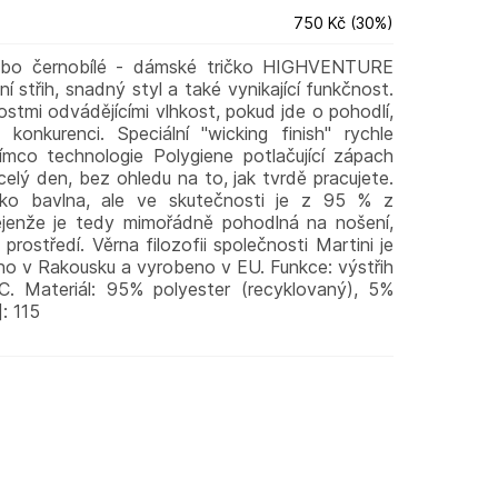
750 Kč
(
30
%
)
nebo černobílé - dámské tričko HIGHVENTURE
í střih, snadný styl a také vynikající funkčnost.
tmi odvádějícími vlhkost, pokud jde o pohodlí,
nkurenci. Speciální "wicking finish" rychle
mco technologie Polygiene potlačující zápach
celý den, bez ohledu na to, jak tvrdě pracujete.
ako bavlna, ale ve skutečnosti je z 95 % z
ejenže je tedy mimořádně pohodlná na nošení,
 prostředí. Věrna filozofii společnosti Martini je
 v Rakousku a vyrobeno v EU. Funkce: výstřih
. Materiál: 95% polyester (recyklovaný), 5%
: 115