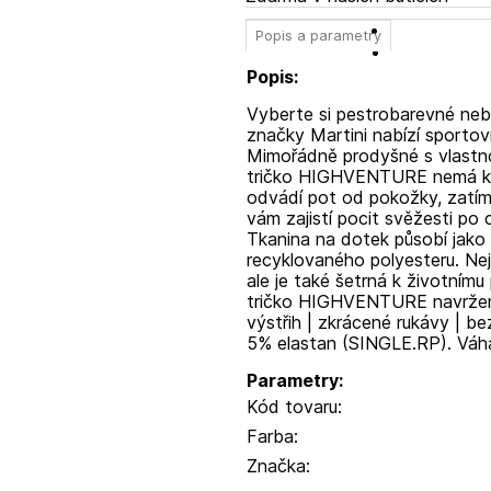
Popis a parametry
Popis:
Vyberte si pestrobarevné ne
značky Martini nabízí sportovn
Mimořádně prodyšné s vlastnos
tričko HIGHVENTURE nemá konku
odvádí pot od pokožky, zatím
vám zajistí pocit svěžesti po 
Tkanina na dotek působí jako 
recyklovaného polyesteru. Ne
ale je také šetrná k životnímu 
tričko HIGHVENTURE navržen
výstřih | zkrácené rukávy | b
5% elastan (SINGLE.RP). Váha
Parametry:
Kód tovaru:
Farba:
Značka: