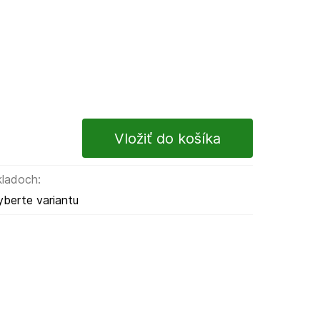
kladoch:
yberte variantu