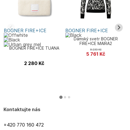
BOGNER FIRE+ICE
BOGNER FIRE+ICE
U
Dámský svetr BOGNER
FIRE+ICE MAIRA2
BOGNER FIRE+ICE TUANA
8 230
Kč
5 761
Kč
2 280
Kč
Kontaktujte nás
+420 770 160 472