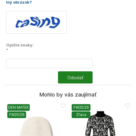
Iný obrázok?
Opište znaky:
*
Odoslať
Mohlo by vás zaujímať
DEN MATEK
FW25/26
FW25/26
Zľava