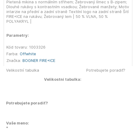
Pletená mikina s normálním střihem; Žebrovaný límec s B-zipem;
Dlouhé rukávy s kontrastním vsadkou; Žebrované manžety; Motiv
intarzie na přední a zadní straně Textilní logo na zadní straně Šití
FIRE+ICE na rukávu; Žebrovaný lem | 50 % VLNA, 50 %
POLYAKRYL |
Parametry:
Kód tovaru:
1003326
Farba:
Offwhite
Značka:
BOGNER FIRE+ICE
Velikostní tabulka
Potrebujete poradiť?
Velikostní tabulka:
Potrebujete poradiť?
Vaše meno:
*