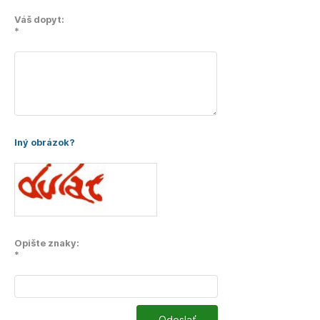
Váš dopyt:
*
Iný obrázok?
Opište znaky:
*
Odoslať