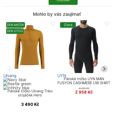
Mohlo by vás zaujímať
DEN MATEK
Zľava
DEN OTCŮ
Ulvang
UYN
C
Pánské tričko UYN MAN
FUSYON CASHMERE UW SHIRT
LG_SL
4 225
Kč
Pánské tričko Ulvang Triko
2 958
Kč
stojáček Hero
3 490
Kč