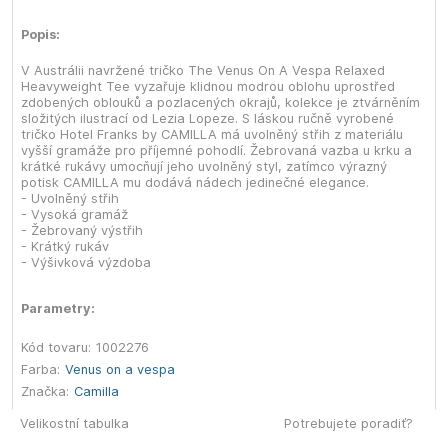
Popis:
V Austrálii navržené tričko The Venus On A Vespa Relaxed
Heavyweight Tee vyzařuje klidnou modrou oblohu uprostřed
zdobených oblouků a pozlacených okrajů, kolekce je ztvárněním
složitých ilustrací od Lezia Lopeze. S láskou ručně vyrobené
tričko Hotel Franks by CAMILLA má uvolněný střih z materiálu
vyšší gramáže pro příjemné pohodlí. Žebrovaná vazba u krku a
krátké rukávy umocňují jeho uvolněný styl, zatímco výrazný
potisk CAMILLA mu dodává nádech jedinečné elegance.
- Uvolněný střih
- Vysoká gramáž
- Žebrovaný výstřih
- Krátký rukáv
- Výšivková výzdoba
Parametry:
Kód tovaru:
1002276
Farba:
Venus on a vespa
Značka:
Camilla
Velikostní tabulka
Potrebujete poradiť?