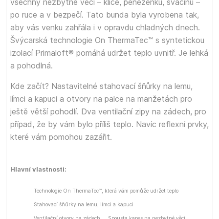
všechny nezbytné věci – klíče, peněženku, svačinu –
po ruce a v bezpečí. Tato bunda byla vyrobena tak,
aby vás venku zahřála i v opravdu chladných dnech.
Švýcarská technologie On ThermaTec™ s syntetickou
izolací Primaloft® pomáhá udržet teplo uvnitř. Je lehká
a pohodlná.
Kde začít? Nastavitelné stahovací šňůrky na lemu,
límci a kapuci a otvory na palce na manžetách pro
ještě větší pohodlí. Dva ventilační zipy na zádech, pro
případ, že by vám bylo příliš teplo. Navíc reflexní prvky,
které vám pomohou zazářit.
Hlavní vlastnosti:
Technologie On ThermaTec™, která vám pomůže udržet teplo
Stahovací šňůrky na lemu, límci a kapuci
Ventilační otvory na zádech
Spousta kapes na nezbytné věci