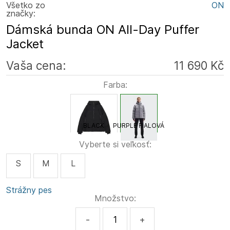
Všetko zo
ON
značky:
Dámská bunda ON All-Day Puffer
Jacket
Vaša cena:
11 690 Kč
Farba:
BLACK
PURPLE FIALOVÁ
Vyberte si veľkosť:
S
M
L
Strážny pes
Množstvo:
-
+