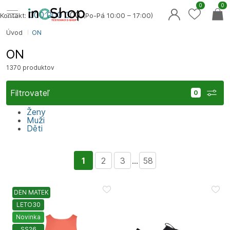
0
0
000 000 0
00
Kontakt:
(Po-Pá 10:00 – 17:00)
Úvod
ON
ON
1370 produktov
Filtrovateľ
Ženy
Muži
Děti
1
2
3
...
58
DEN MATEK
LETO30
Novinka
SS26