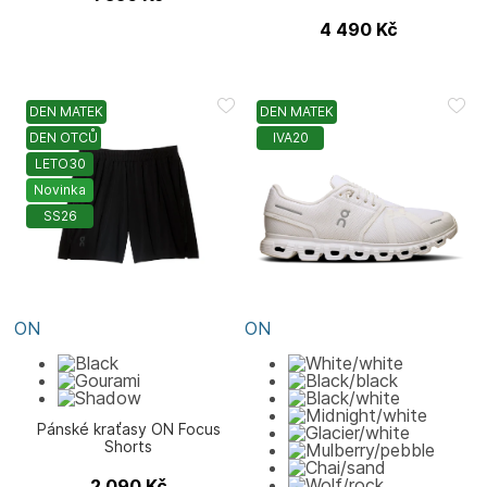
4 490
Kč
DEN MATEK
DEN MATEK
DEN OTCŮ
IVA20
LETO30
Novinka
SS26
ON
ON
Pánské kraťasy ON Focus
Shorts
2 090
Kč