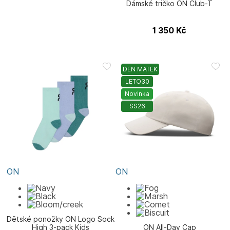
Dámské tričko ON Club-T
1 350
Kč
DEN MATEK
LETO30
Novinka
SS26
ON
ON
Dětské ponožky ON Logo Sock
High 3-pack Kids
ON All-Day Cap