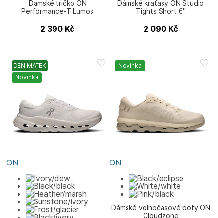
Dámské tričko ON
Dámské kraťasy ON Studio
Performance-T Lumos
Tights Short 6"
2 390
Kč
2 090
Kč
DEN MATEK
Novinka
Novinka
ON
ON
Dámské volnočasové boty ON
Cloudzone