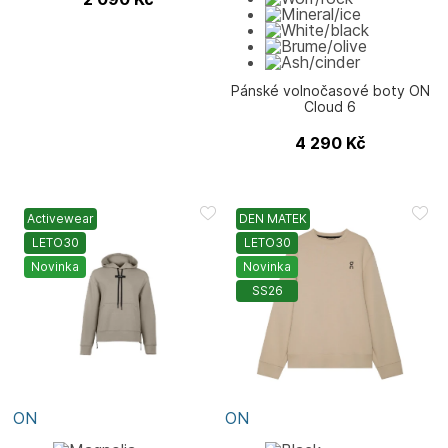
Pánské volnočasové boty ON
Cloud 6
4 290
Kč
Activewear
DEN MATEK
LETO30
LETO30
Novinka
Novinka
SS26
ON
ON