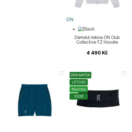
ON
Dámská mikina ON Club
Collective FZ Hoodie
4 490
Kč
DEN MATEK
LETO30
Novinka
SS26