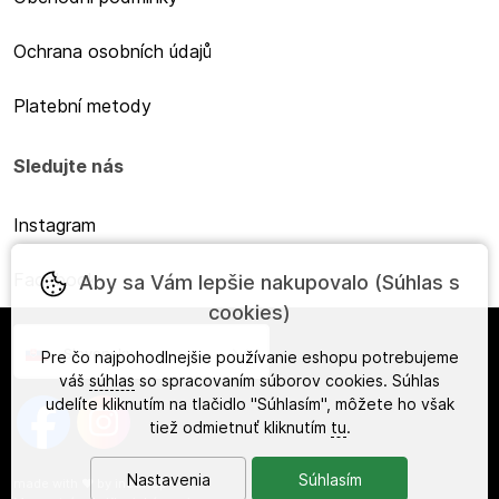
Ochrana osobních údajů
Platební metody
Sledujte nás
Instagram
Facebook
Aby sa Vám lepšie nakupovalo (Súhlas s
cookies)
Slovensky
Pre čo najpohodlnejšie používanie eshopu potrebujeme
váš
súhlas
so spracovaním súborov cookies. Súhlas
udelíte kliknutím na tlačidlo "Súhlasím", môžete ho však
tiež odmietnuť kliknutím
tu
.
Nastavenia
Súhlasím
made with
❤
by
ineShop