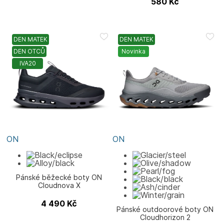
580
Kč
DEN MATEK
DEN MATEK
DEN OTCŮ
Novinka
IVA20
ON
ON
Pánské běžecké boty ON
Cloudnova X
4 490
Kč
Pánské outdoorové boty ON
Cloudhorizon 2