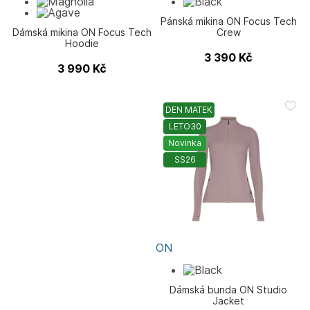
Pánská mikina ON Focus Tech
Dámská mikina ON Focus Tech
Crew
Hoodie
3 390
Kč
3 990
Kč
DEN MATEK
LETO30
Novinka
SS26
ON
Dámská bunda ON Studio
Jacket