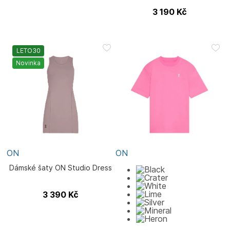
3 190
Kč
LETO30
Novinka
ON
ON
Dámské šaty ON Studio Dress
3 390
Kč