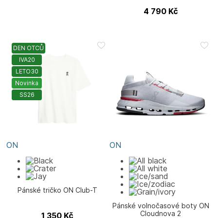
4 790
Kč
DEN OTCŮ
IVA20
LETO30
Novinka
SS26
ON
ON
Pánské tričko ON Club-T
Pánské volnočasové boty ON
Cloudnova 2
1 350
Kč