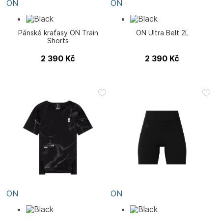
ON
ON
Pánské kraťasy ON Train
ON Ultra Belt 2L
Shorts
2 390
Kč
2 390
Kč
ON
ON