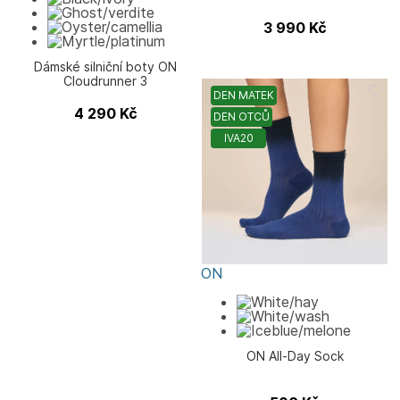
3 990
Kč
Dámské silniční boty ON
Cloudrunner 3
DEN MATEK
4 290
Kč
DEN OTCŮ
IVA20
ON
ON All-Day Sock