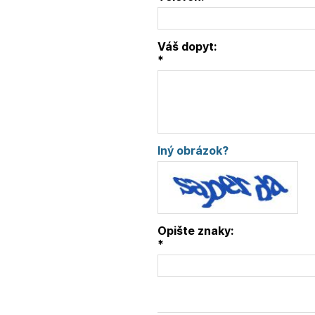
Váš dopyt:
*
Iný obrázok?
Opište znaky:
*