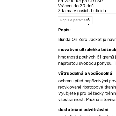
od 2000 Kč po ČR i SR
Vrácení do 30 dnů
Zdarma v našich buticích
Popis a parametry
Popis:
Bunda On Zero Jacket je
navr
inovativní ultralehká běžec
hmotností pouhých 61 gramů ji 
naprostou svobodu pohybu. T
větruodolná a voděodolná
ochranu před nepříznivými po
recyklované ripstopové tkaniny
Využijete ji pro běžecký trénin
všestrannost. Pružná síťovina
dostatečné odvětrávání