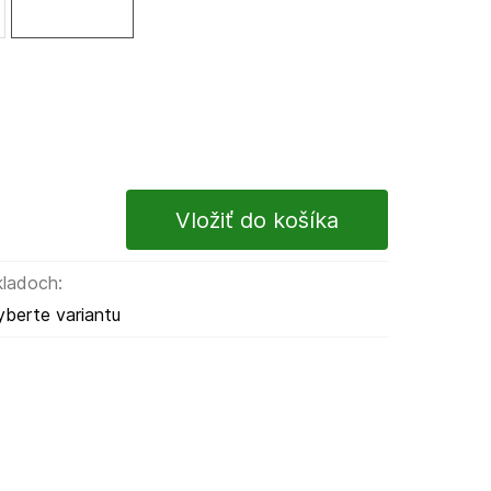
kladoch:
yberte variantu