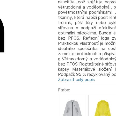
neucítíte, což zajišťuje na
větruodolná a voděodolná , po
povětrnostními podmínkami.
tkaniny, která nabízí pocit le
trénink, pěší túry nebo cykl
síťovina v podpaží efektivně
optimální mikroklima. Bunda
bez PFOS. Reflexní loga zvy
Praktickou vlastností je možn
ideálního společníka na ce
zamezují profouknutí a přispív
g Větruvzdorný a voděodolný
bez PFOS Roztažitelné síťova
kapsy Materiálové složení 
Podpaží: 95 % recyklovaný po
Zobraziť celý popis
Farba: