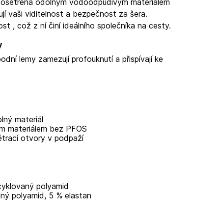
je ošetřena odolným vodoodpudivým materiálem
jí vaši viditelnost a bezpečnost za šera.
nost
, což z ní činí ideálního společníka na cesty.
y
dní lemy zamezují profouknutí a přispívají ke
lný materiál
m materiálem bez PFOS
ětrací otvory v podpaží
y
ecyklovaný polyamid
ný polyamid, 5 % elastan