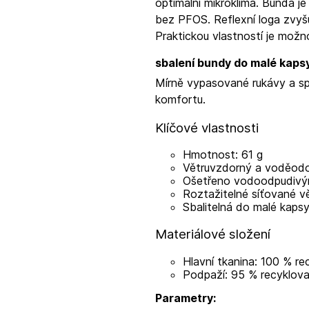
optimální mikroklima. Bunda 
bez PFOS. Reflexní loga zvyšu
Praktickou vlastností je mož
sbalení bundy do malé kaps
Mírně vypasované rukávy a spo
komfortu.
Klíčové vlastnosti
Hmotnost: 61 g
Větruvzdorný a voděodo
Ošetřeno vodoodpudivý
Roztažitelné síťované v
Sbalitelná do malé kaps
Materiálové složení
Hlavní tkanina: 100 % r
Podpaží: 95 % recyklova
Parametry: