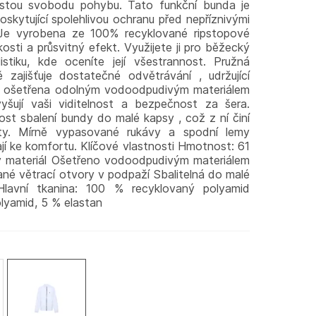
prostou svobodu pohybu. Tato funkční bunda je
skytující spolehlivou ochranu před nepříznivými
 Je vyrobena ze 100% recyklované ripstopové
hkosti a průsvitný efekt. Využijete ji pro běžecký
istiku, kde oceníte její všestrannost. Pružná
 zajišťuje dostatečné odvětrávání , udržující
 je ošetřena odolným vodoodpudivým materiálem
šují vaši viditelnost a bezpečnost za šera.
ost sbalení bundy do malé kapsy , což z ní činí
sty. Mírně vypasované rukávy a spodní lemy
ají ke komfortu. Klíčové vlastnosti Hmotnost: 61
 materiál Ošetřeno vodoodpudivým materiálem
né větrací otvory v podpaží Sbalitelná do malé
Hlavní tkanina: 100 % recyklovaný polyamid
lyamid, 5 % elastan