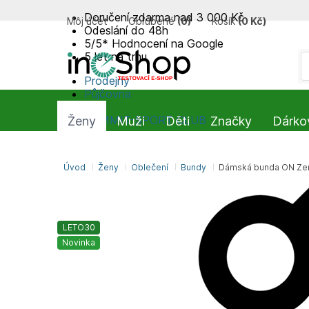
Doručení zdarma nad 3 000 Kč
Môj účet
Obľúbené
(
0
)
Košík
(
0 Kč
)
Odeslání do 48h
5/5* Hodnocení na Google
5 let na trhu
Prodejny
Půjčovna
Blog
SUMMIT-SPORT CLUB
Ženy
Muži
Děti
Značky
Dárko
Úvod
Ženy
Oblečení
Bundy
Dámská bunda ON Zer
LETO30
Novinka