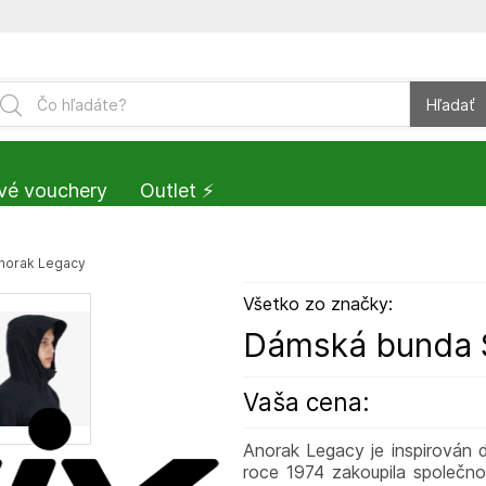
Hľadať
vé vouchery
Outlet ⚡️
norak Legacy
Všetko zo značky:
Dámská bunda 
Vaša cena:
Anorak Legacy je inspirován 
roce 1974 zakoupila společnos