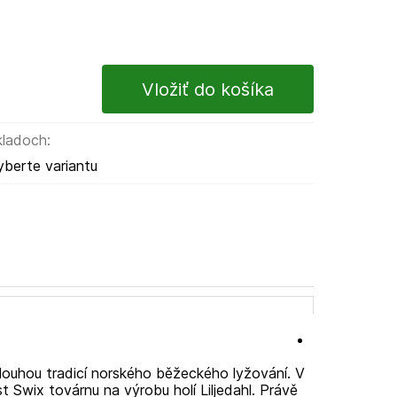
kladoch:
yberte variantu
louhou tradicí norského běžeckého lyžování. V
t Swix továrnu na výrobu holí Liljedahl. Právě