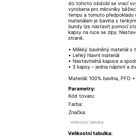
do tohoto období se vrací s
vyrobena pro milovníky běže
tempu a tomuto předpokladu od
materiálem je bavlna s tenký
bundy lze nastavit pomocí sta
kapsy na ruce se zipy. Nastav
straně.
• Měkký bavlněný materiál s
• Lehký hlavní materiál
• Nastavitelná kapuce a spod
• 3 kapsy – jedna náprsní a dv
Materiál: 100% bavlna, PFD 
Parametry:
Kód tovaru:
Farba:
Značka:
Velikostní tabulka
Velikostní tabulka: