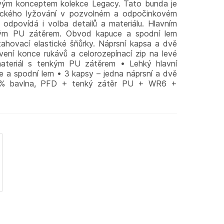
vým konceptem kolekce Legacy. Tato bunda je
eckého lyžování v pozvolném a odpočinkovém
odpovídá i volba detailů a materiálu. Hlavním
nkým PU zátěrem. Obvod kapuce a spodní lem
ahovací elastické šňůrky. Náprsní kapsa a dvě
vení konce rukávů a celorozepínací zip na levé
ateriál s tenkým PU zátěrem • Lehký hlavní
e a spodní lem • 3 kapsy – jedna náprsní a dvě
 100% bavlna, PFD + tenký zátěr PU + WR6 +