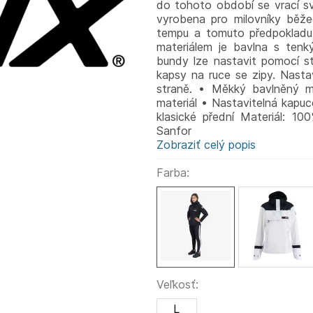
do tohoto období se vrací s
vyrobena pro milovníky běž
tempu a tomuto předpokladu 
materiálem je bavlna s te
bundy lze nastavit pomocí st
kapsy na ruce se zipy. Nasta
straně. • Měkký bavlněný m
materiál • Nastavitelná kapuc
klasické přední Materiál:
Sanfor
Zobraziť celý popis
Farba:
Veľkosť:
L