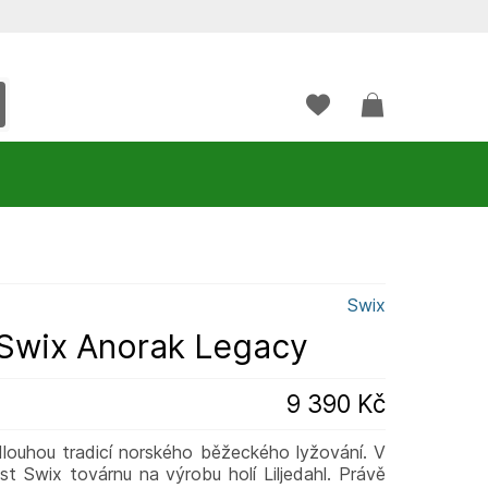
Swix
Swix Anorak Legacy
9 390 Kč
dlouhou tradicí norského běžeckého lyžování. V
t Swix továrnu na výrobu holí Liljedahl. Právě