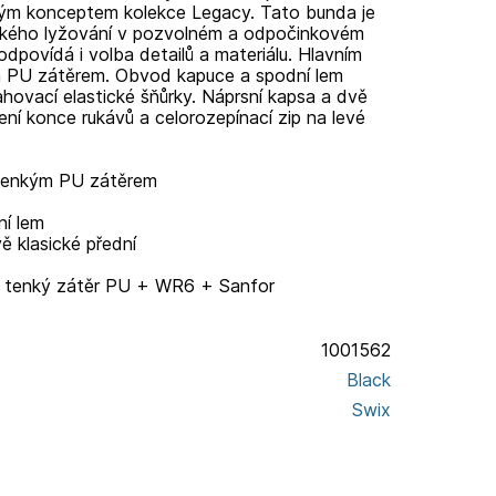
vým konceptem kolekce Legacy. Tato bunda je
ckého lyžování v pozvolném a odpočinkovém
povídá i volba detailů a materiálu. Hlavním
m PU zátěrem. Obvod kapuce a spodní lem
hovací elastické šňůrky. Náprsní kapsa a dvě
ení konce rukávů a celorozepínací zip na levé
 tenkým PU zátěrem
ní lem
ě klasické přední
+ tenký zátěr PU + WR6 + Sanfor
1001562
Black
Swix