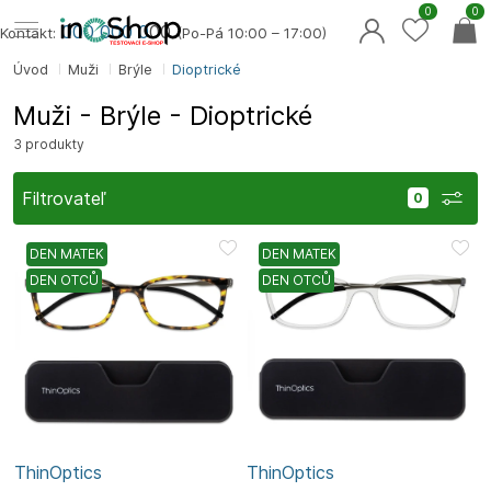
0
0
000 000 0
00
Kontakt:
(Po-Pá 10:00 – 17:00)
Úvod
Muži
Brýle
Dioptrické
Muži - Brýle - Dioptrické
3 produkty
Filtrovateľ
DEN MATEK
DEN MATEK
DEN OTCŮ
DEN OTCŮ
ThinOptics
ThinOptics