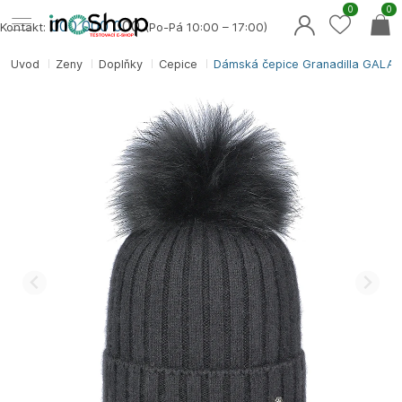
0
0
000 000 0
00
Kontakt:
(Po-Pá 10:00 – 17:00)
Úvod
Ženy
Doplňky
Čepice
Dámská čepice Granadilla GAL