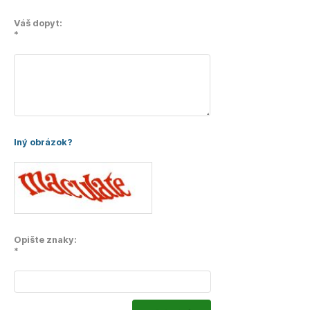
Váš dopyt:
*
Iný obrázok?
Opište znaky:
*