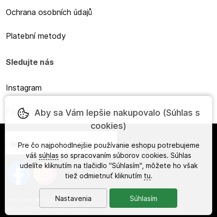
Ochrana osobních údajů
Platební metody
Sledujte nás
Instagram
Facebook
Aby sa Vám lepšie nakupovalo (Súhlas s
cookies)
Slovensky
Pre čo najpohodlnejšie používanie eshopu potrebujeme
váš
súhlas
so spracovaním súborov cookies. Súhlas
udelíte kliknutím na tlačidlo "Súhlasím", môžete ho však
tiež odmietnuť kliknutím
tu
.
Nastavenia
Súhlasím
made with
❤
by
ineShop
Mapa stránok
,
Klasická verzia