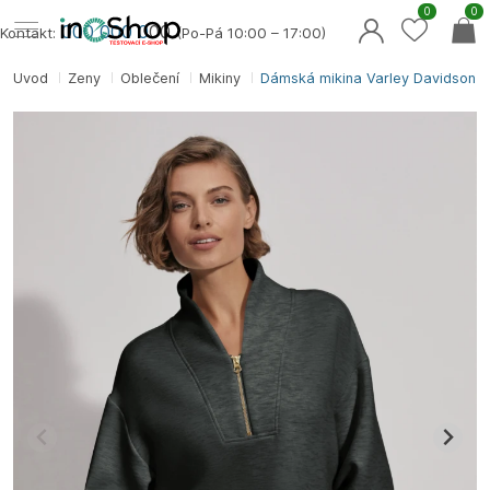
0
0
000 000 0
00
Kontakt:
(Po-Pá 10:00 – 17:00)
Úvod
Ženy
Oblečení
Mikiny
Dámská mikina Varley Davidson 