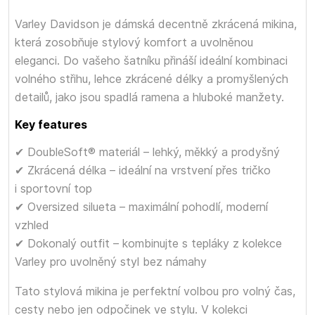
Varley Davidson je dámská decentně zkrácená mikina,
která zosobňuje stylový komfort a uvolněnou
eleganci. Do vašeho šatníku přináší ideální kombinaci
volného střihu, lehce zkrácené délky a promyšlených
detailů, jako jsou spadlá ramena a hluboké manžety.
Key features
✔ DoubleSoft® materiál – lehký, měkký a prodyšný
✔ Zkrácená délka – ideální na vrstvení přes tričko
i sportovní top
✔ Oversized silueta – maximální pohodlí, moderní
vzhled
✔ Dokonalý outfit – kombinujte s tepláky z kolekce
Varley pro uvolněný styl bez námahy
Tato stylová mikina je perfektní volbou pro volný čas,
cesty nebo jen odpočinek ve stylu. V kolekci