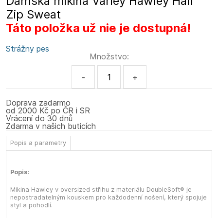
Dámská mikina Varley Hawley Half
Zip Sweat
Táto položka už nie je dostupná!
Strážny pes
Množstvo:
-
+
Doprava zadarmo
od 2000 Kč po ČR i SR
Vrácení do 30 dnů
Zdarma v našich buticích
Popis a parametry
Popis:
Mikina Hawley v oversized střihu z materiálu DoubleSoft® je
nepostradatelným kouskem pro každodenní nošení, který spojuje
styl a pohodlí.