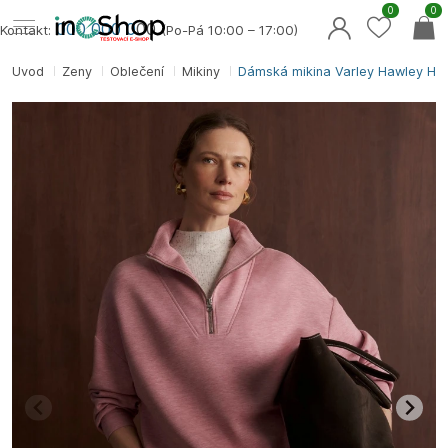
0
0
000 000 0
00
Kontakt:
(Po-Pá 10:00 – 17:00)
Úvod
Ženy
Oblečení
Mikiny
Dámská mikina Varley Hawley Hal