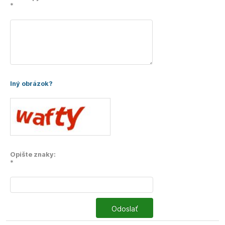
*
Iný obrázok?
Opište znaky:
*
Odoslať