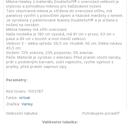
Mikina Hawley z materiálu DoubleSoft® v oversized velikosti je
stylovou a pohodlnou mikinou pro každodenní nošení.
Tato všestranná mikina je střižena do oversized střihu, má
panelový výstřih s polovičním zipem a hluboké manžety s lemem.
Je vyrobena z patentované tkaniny DoubleSoft® a je určena k
nošení na cestách.
Mikina Hawley má střih oversized.
Naše modelka je 180 cm vysoká, má 81 cm v prsou, 63 cm v
pase a 89 cm v bocích a nosí menší velikost.
Velikost S - délka vpředu: 59,5 cm. Hrudník: 60 cm. Délka rukávu:
45,5 cm.
Složení: 72% viskóza, 23% polyester, 5% elastan.
Péče: Materiál je vyroben z elastanu: Před praním otočit naruby,
prát s podobnými barvami, sušit naplocho, rychle vyjmout z
pračky, před praním zapnout zipy.
Parametry:
Kód tovaru:
1003787
Farba:
virtual
Značka:
Varley
Velikostní tabulka
Potrebujete poradiť?
Velikostní tabulka: