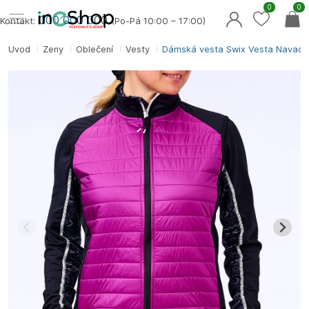
0
0
000 000 0
00
Kontakt:
(Po-Pá 10:00 – 17:00)
Úvod
Ženy
Oblečení
Vesty
Dámská vesta Swix Vesta Navado