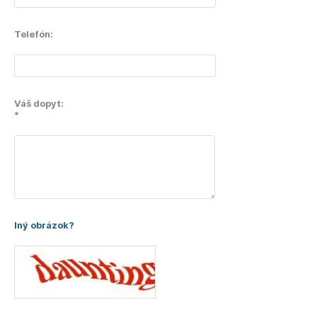
Telefón:
Váš dopyt:
*
Iný obrázok?