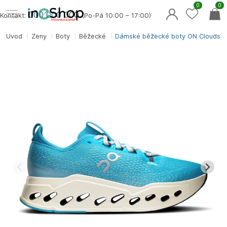
0
0
000 000 0
00
Kontakt:
(Po-Pá 10:00 – 17:00)
Úvod
Ženy
Boty
Běžecké
Dámské běžecké boty ON Cloudsur