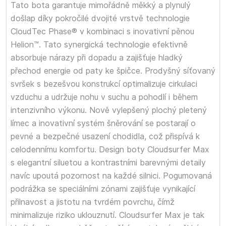
Tato bota garantuje mimořádně měkký a plynulý
došlap díky pokročilé dvojité vrstvě technologie
CloudTec Phase® v kombinaci s inovativní pěnou
Helion™. Tato synergická technologie efektivně
absorbuje nárazy při dopadu a zajišťuje hladký
přechod energie od paty ke špičce. Prodyšný síťovaný
svršek s bezešvou konstrukcí optimalizuje cirkulaci
vzduchu a udržuje nohu v suchu a pohodlí i během
intenzivního výkonu. Nově vylepšený plochý pletený
límec a inovativní systém šněrování se postarají o
pevné a bezpečné usazení chodidla, což přispívá k
celodennímu komfortu. Design boty Cloudsurfer Max
s elegantní siluetou a kontrastními barevnými detaily
navíc upoutá pozornost na každé silnici. Pogumovaná
podrážka se speciálními zónami zajišťuje vynikající
přilnavost a jistotu na tvrdém povrchu, čímž
minimalizuje riziko uklouznutí. Cloudsurfer Max je tak