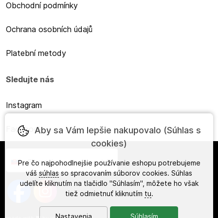
Obchodní podmínky
Ochrana osobních údajů
Platební metody
Sledujte nás
Instagram
Facebook
Aby sa Vám lepšie nakupovalo (Súhlas s
cookies)
Slovensky
Pre čo najpohodlnejšie používanie eshopu potrebujeme
váš
súhlas
so spracovaním súborov cookies. Súhlas
udelíte kliknutím na tlačidlo "Súhlasím", môžete ho však
tiež odmietnuť kliknutím
tu
.
Nastavenia
Súhlasím