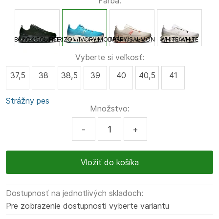
Farba:
BLACK/ECLIPSE
HORIZON/IVORY MODRÁ
IVORY/SALMON
WHITE/WHITE
Vyberte si veľkosť:
37,5
38
38,5
39
40
40,5
41
Strážny pes
Množstvo:
-
+
Dostupnosť na jednotlivých skladoch:
Pre zobrazenie dostupnosti vyberte variantu