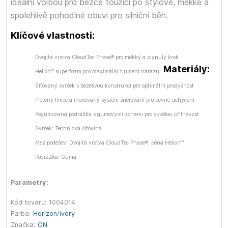
ideální volbou pro běžce toužící po stylové, měkké a
spolehlivě pohodlné obuvi pro silniční běh.
Klíčové vlastnosti:
Dvojitá vrstva CloudTec Phase® pro měkký a plynulý krok
Materiály:
Helion™ superfoam pro maximální tlumení nárazů
Síťovaný svršek s bezešvou konstrukcí pro optimální prodyšnost
Pletený límec a inovovaný systém šněrování pro pevné uchycení
Pogumovaná podrážka s gumovými zónami pro skvělou přilnavost
Svršek: Technická síťovina
Mezipodešev: Dvojitá vrstva CloudTec Phase®, pěna Helion™
Podrážka: Guma
Parametry:
Kód tovaru:
1004014
Farba:
Horizon/ivory
Značka:
ON