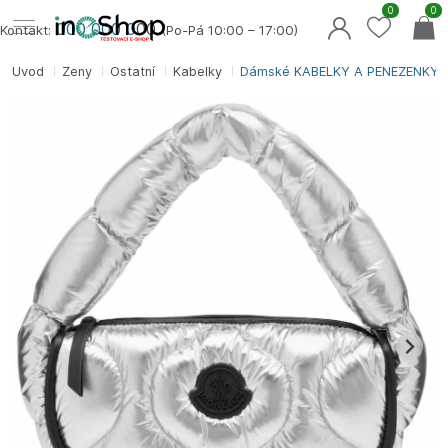
0
0
000 000 0
00
Kontakt:
(Po-Pá 10:00 – 17:00)
Úvod
Ženy
Ostatní
Kabelky
Dámské KABELKY A PENĚŽENKY 