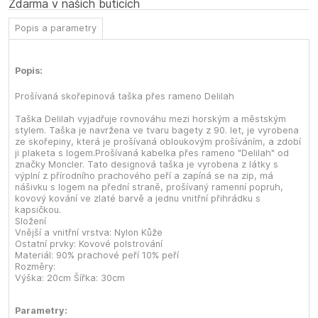
Zdarma v našich buticích
Popis a parametry
Popis:
Prošívaná skořepinová taška přes rameno Delilah
Taška Delilah vyjadřuje rovnováhu mezi horským a městským
stylem. Taška je navržena ve tvaru bagety z 90. let, je vyrobena
ze skořepiny, která je prošívaná obloukovým prošíváním, a zdobí
ji plaketa s logem.Prošívaná kabelka přes rameno "Delilah" od
značky Moncler. Tato designová taška je vyrobena z látky s
výplní z přírodního prachového peří a zapíná se na zip, má
nášivku s logem na přední straně, prošívaný ramenní popruh,
kovový kování ve zlaté barvě a jednu vnitřní přihrádku s
kapsičkou.
Složení
Vnější a vnitřní vrstva: Nylon Kůže
Ostatní prvky: Kovové polstrování
Materiál: 90% prachové peří 10% peří
Rozměry:
Výška: 20cm Šířka: 30cm
Parametry: