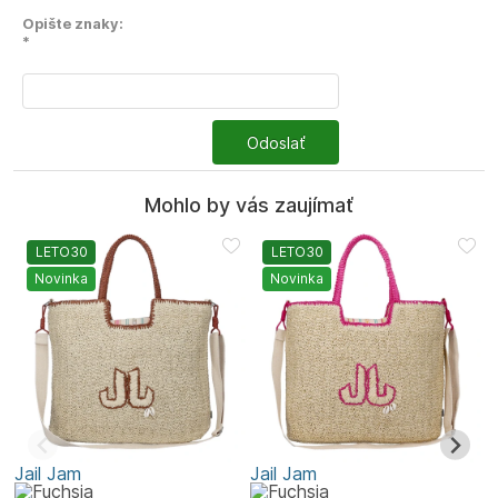
Opište znaky:
*
Odoslať
Mohlo by vás zaujímať
LETO30
LETO30
Novinka
Novinka
Jail Jam
Jail Jam
M