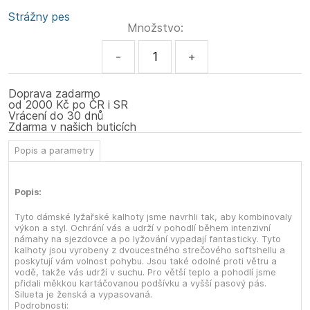
Strážny pes
Množstvo:
-
+
Doprava zadarmo
od 2000 Kč po ČR i SR
Vrácení do 30 dnů
Zdarma v našich buticích
Popis a parametry
Popis:
Tyto dámské lyžařské kalhoty jsme navrhli tak, aby kombinovaly
výkon a styl. Ochrání vás a udrží v pohodlí během intenzivní
námahy na sjezdovce a po lyžování vypadají fantasticky. Tyto
kalhoty jsou vyrobeny z dvoucestného strečového softshellu a
poskytují vám volnost pohybu. Jsou také odolné proti větru a
vodě, takže vás udrží v suchu. Pro větší teplo a pohodlí jsme
přidali měkkou kartáčovanou podšívku a vyšší pasový pás.
Silueta je ženská a vypasovaná.
Podrobnosti: