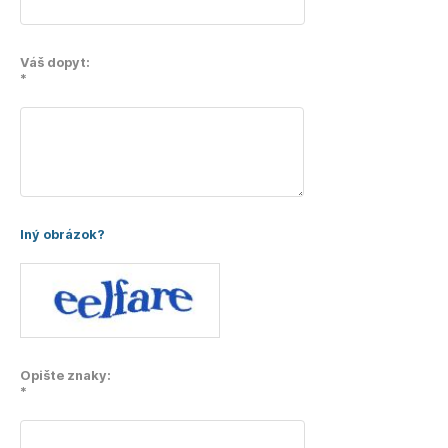
Váš dopyt:
*
Iný obrázok?
Opište znaky:
*