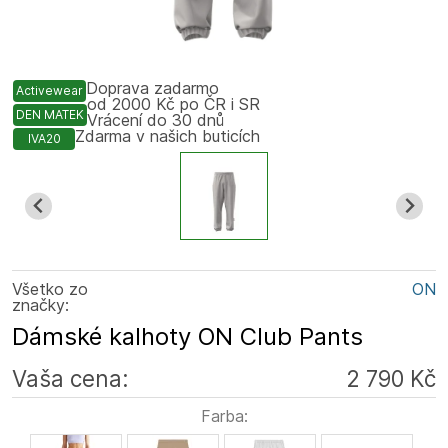
Doprava zadarmo
Activewear
od 2000 Kč po ČR i SR
DEN MATEK
Vrácení do 30 dnů
Zdarma v našich buticích
IVA20
Všetko zo
ON
značky:
Dámské kalhoty ON Club Pants
Vaša cena:
2 790 Kč
Farba: