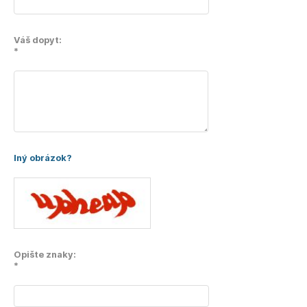
Váš dopyt:
*
Iný obrázok?
Opište znaky:
*