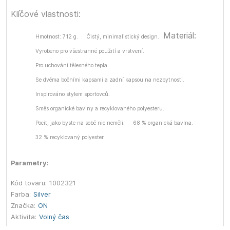
Klíčové vlastnosti:
Materiál:
Hmotnost: 712 g.
Čistý, minimalistický design.
Vyrobeno pro všestranné použití a vrstvení.
Pro uchování tělesného tepla.
Se dvěma bočními kapsami a zadní kapsou na nezbytnosti.
Inspirováno stylem sportovců.
Směs organické bavlny a recyklovaného polyesteru.
Pocit, jako byste na sobě nic neměli.
68 % organická bavlna.
32 % recyklovaný polyester.
Parametry:
Kód tovaru:
1002321
Farba:
Silver
Značka:
ON
Aktivita:
Volný čas