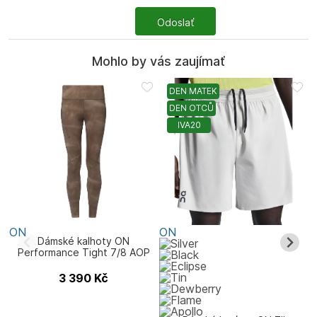
Odoslať
Mohlo by vás zaujímať
DEN MATEK
DEN OTCŮ
IVA20
ON
ON
Dámské kalhoty ON
Performance Tight 7/8 AOP
3 390
Kč
D