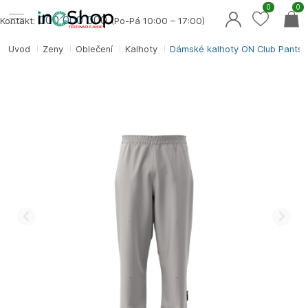
0
0
000 000 0
00
Kontakt:
(Po-Pá 10:00 – 17:00)
Úvod
Ženy
Oblečení
Kalhoty
Dámské kalhoty ON Club Pants