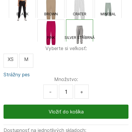
BLACK
BROWN
CRATER
MINERAL
PINK
SILVER STŘÍBRNÁ
Vyberte si veľkosť:
XS
M
Strážny pes
Množstvo:
-
+
Dostupnosť na jednotlivých skladoch: