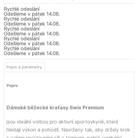
Rychlé odeslání
Odešleme
v pátek
14.08.
Rychlé odeslání
Odešleme
v pátek
14.08.
Rychlé odeslání
Odešleme
v pátek
14.08.
Rychlé odeslání
Odešleme
v pátek
14.08.
Rychlé odeslání
Odešleme
v pátek
14.08.
Popis a parametry
Popis:
Dámské běžecké kraťasy Swix Premium
jsou ideální volbou pro aktivní sportovkyně, které
hledají výkon a pohodlí. Navrženy tak, aby držely krok
s vašimi sportovními cíli a tempem, nabízí vynikající