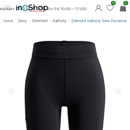
0
0
000 000 0
00
Kontakt:
(Po-Pá 10:00 – 17:00)
Úvod
Ženy
Oblečení
Kalhoty
Dámské kalhoty Swix Distance T