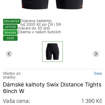
Doprava zadarmo
DEN MATEK
od 2000 Kč po ČR i SR
LETO30
Vrácení do 30 dnů
Zdarma v našich buticích
Novinka
SS26
Všetko zo
Swix
značky:
Dámské kalhoty Swix Distance Tights
6inch W
Vaša cena:
1 390 Kč