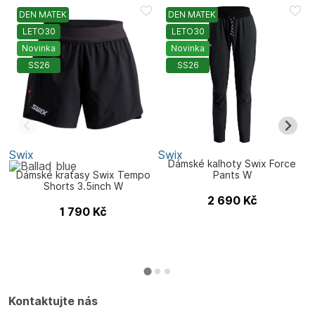
DEN MATEK
DEN MATEK
LETO30
LETO30
Novinka
Novinka
SS26
SS26
Swix
Swix
S
Dámské kalhoty Swix Force
D
Dámské kraťasy Swix Tempo
Pants W
Shorts 3.5inch W
2 690
Kč
1 790
Kč
Kontaktujte nás