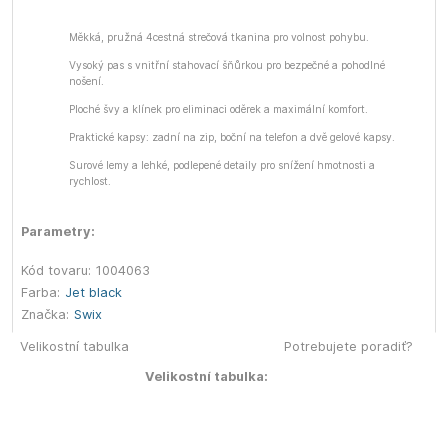
Měkká, pružná 4cestná strečová tkanina pro volnost pohybu.
Vysoký pas s vnitřní stahovací šňůrkou pro bezpečné a pohodlné
nošení.
Ploché švy a klínek pro eliminaci oděrek a maximální komfort.
Praktické kapsy: zadní na zip, boční na telefon a dvě gelové kapsy.
Surové lemy a lehké, podlepené detaily pro snížení hmotnosti a
rychlost.
Parametry:
Kód tovaru:
1004063
Farba:
Jet black
Značka:
Swix
Velikostní tabulka
Potrebujete poradiť?
Velikostní tabulka: