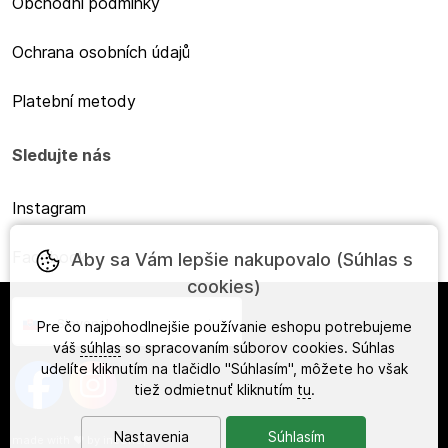
Obchodní podmínky
Ochrana osobních údajů
Platební metody
Sledujte nás
Instagram
Facebook
Aby sa Vám lepšie nakupovalo (Súhlas s
cookies)
Slovensky
Pre čo najpohodlnejšie používanie eshopu potrebujeme
váš
súhlas
so spracovaním súborov cookies. Súhlas
udelíte kliknutím na tlačidlo "Súhlasím", môžete ho však
tiež odmietnuť kliknutím
tu
.
Nastavenia
Súhlasím
made with
❤
by
ineShop