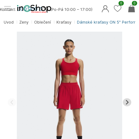
0
0
000 000 0
00
Kontakt:
(Po-Pá 10:00 – 17:00)
Úvod
Ženy
Oblečení
Kraťasy
Dámské kraťasy ON 5" Perform