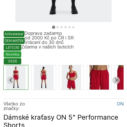
Doprava zadarmo
Activewear
od 2000 Kč po ČR i SR
DEN MATEK
Vrácení do 30 dnů
Zdarma v našich buticích
LETO30
Novinka
SS26
Všetko zo
ON
značky:
Dámské kraťasy ON 5" Performance
Shorts