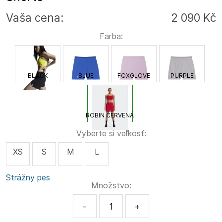
Vaša cena:
2 090 Kč
Farba:
BLACK
BLUE
FOXGLOVE
PURPLE
ROBIN ČERVENÁ
Vyberte si veľkosť:
XS
S
M
L
Strážny pes
Množstvo:
-
+