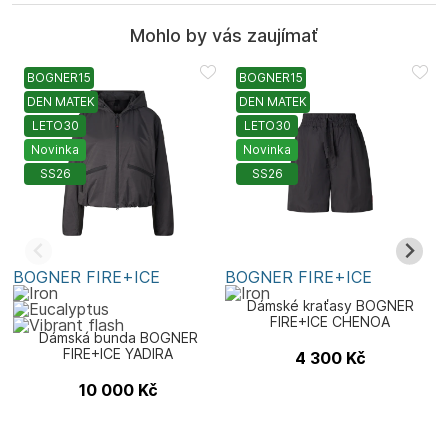
Mohlo by vás zaujímať
BOGNER15
BOGNER15
DEN MATEK
DEN MATEK
LETO30
LETO30
Novinka
Novinka
SS26
SS26
BOGNER FIRE+ICE
BOGNER FIRE+ICE
B
Dámské kraťasy BOGNER
FIRE+ICE CHENOA
Dámská bunda BOGNER
FIRE+ICE YADIRA
4 300
Kč
10 000
Kč