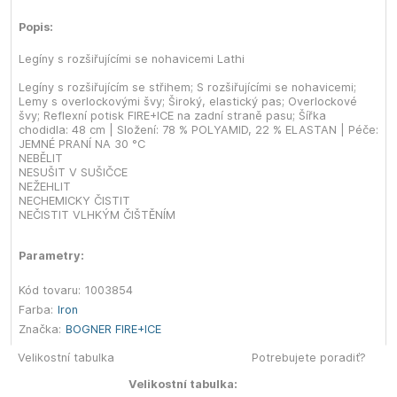
Popis:
Legíny s rozšiřujícími se nohavicemi Lathi
Legíny s rozšiřujícím se střihem; S rozšiřujícími se nohavicemi;
Lemy s overlockovými švy; Široký, elastický pas; Overlockové
švy; Reflexní potisk FIRE+ICE na zadní straně pasu; Šířka
chodidla: 48 cm | Složení: 78 % POLYAMID, 22 % ELASTAN | Péče:
JEMNÉ PRANÍ NA 30 °C
NEBĚLIT
NESUŠIT V SUŠIČCE
NEŽEHLIT
NECHEMICKY ČISTIT
NEČISTIT VLHKÝM ČIŠTĚNÍM
Parametry:
Kód tovaru:
1003854
Farba:
Iron
Značka:
BOGNER FIRE+ICE
Velikostní tabulka
Potrebujete poradiť?
Velikostní tabulka: