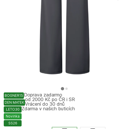
Doprava zadarmo
BOGNER15
od 2000 Kč po ČR i SR
DEN MATEK
Vrácení do 30 dnů
Zdarma v našich buticích
LETO30
Novinka
SS26