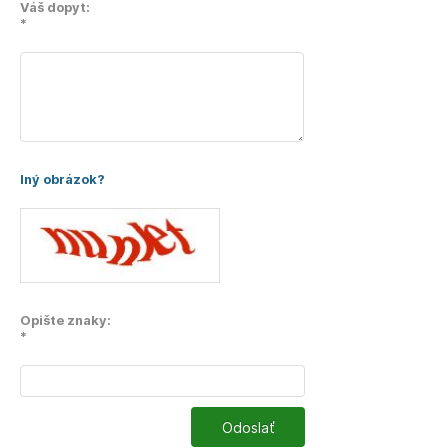
Váš dopyt:
*
Iný obrázok?
Opište znaky:
*
Odoslať