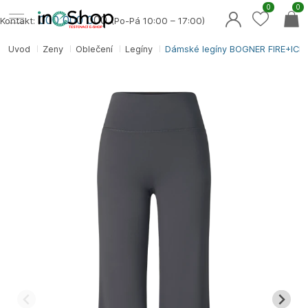
0
0
000 000 0
00
Kontakt:
(Po-Pá 10:00 – 17:00)
Úvod
Ženy
Oblečení
Legíny
Dámské legíny BOGNER FIRE+ICE