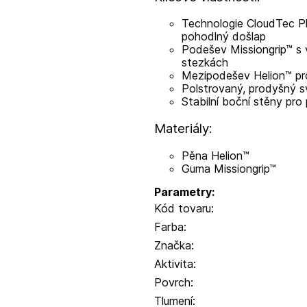
Technologie CloudTec Ph
pohodlný došlap
Podešev Missiongrip™ s v
stezkách
Mezipodešev Helion™ pr
Polstrovaný, prodyšný s
Stabilní boční stěny pr
Materiály:
Pěna Helion™
Guma Missiongrip™
Parametry:
Kód tovaru:
Farba:
Značka:
Aktivita:
Povrch:
Tlumení: