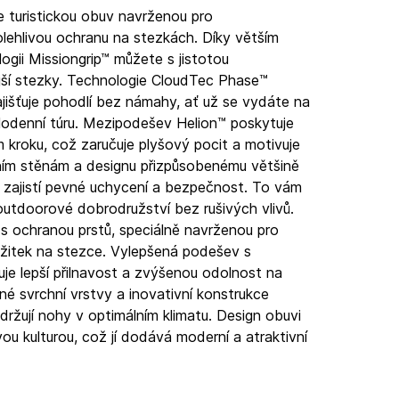
e turistickou obuv navrženou pro
lehlivou ochranu na stezkách. Díky větším
ogii Missiongrip™ můžete s jistotou
jší stezky. Technologie CloudTec Phase™
ajišťuje pohodlí bez námahy, ať už se vydáte na
lodenní túru. Mezipodešev Helion™ poskytuje
 kroku, což zaručuje plyšový pocit a motivuje
očním stěnám a designu přizpůsobenému většině
 zajistí pevné uchycení a bezpečnost. To vám
outdoorové dobrodružství bez rušivých vlivů.
s ochranou prstů, speciálně navrženou pro
zážitek na stezce. Vylepšená podešev s
ťuje lepší přilnavost a zvýšenou odolnost na
é svrchní vrstvy a inovativní konstrukce
udržují nohy v optimálním klimatu. Design obuvi
vou kulturou, což jí dodává moderní a atraktivní