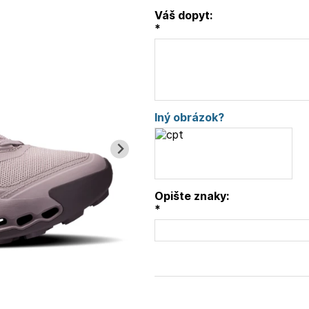
Váš dopyt:
*
Iný obrázok?
Opište znaky:
*