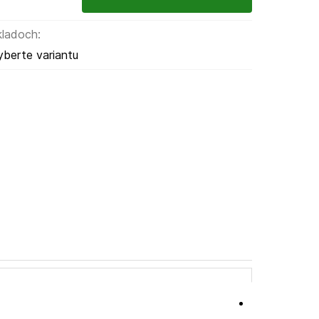
kladoch:
yberte variantu