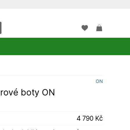
ON
rové boty ON
4 790 Kč