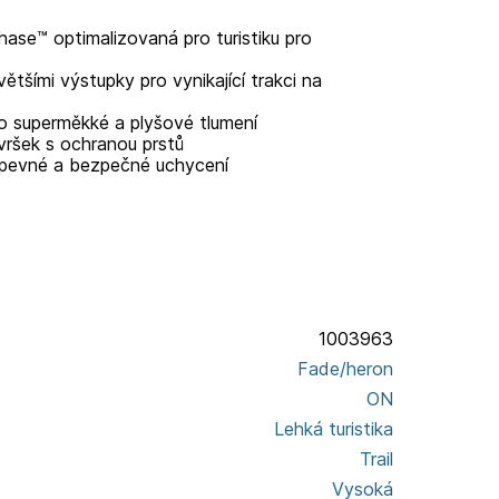
ase™ optimalizovaná pro turistiku pro
ětšími výstupky pro vynikající trakci na
o superměkké a plyšové tlumení
vršek s ochranou prstů
o pevné a bezpečné uchycení
1003963
Fade/heron
ON
Lehká turistika
Trail
Vysoká