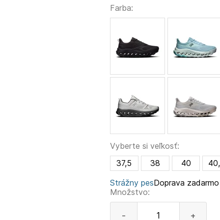
Farba:
Vyberte si veľkosť:
37,5
38
40
40
Strážny pes
Doprava zadarmo
Množstvo:
-
+