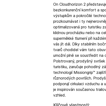
On Cloudhorizon 2 představuj
bezkonkurenční komfort a spo
výstupkům a pokročilé technol
prozkoumávat i ty nejnerovně
optimalizovaná pro turistiku z
klidnou procházku nebo na ce
superměkké tlumení při každém
vás jít dál. Díky stabilním b
tvarů chodidel vám tato obuv
umožní plně se soustředit na 
Polstrovaný, prodyšný svršek 
turistiku, zaručuje pohodlný 
technologií Missiongrip™ zajiš
různorodých površích. Prodyšn
podporují cirkulaci vzduchu a 
je inspirován současnou trailo
vzhled.
Klíčové vlastnosti: