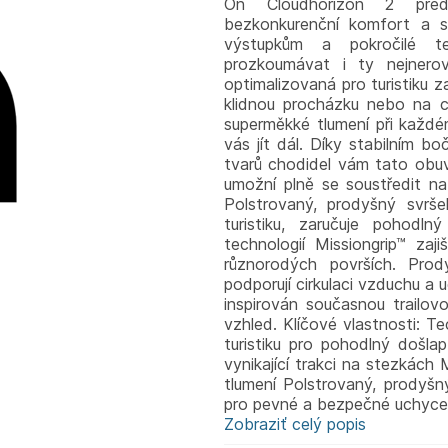
On Cloudhorizon 2 předs
bezkonkurenční komfort a s
výstupkům a pokročilé te
prozkoumávat i ty nejnero
optimalizovaná pro turistiku 
klidnou procházku nebo na c
superměkké tlumení při každé
vás jít dál. Díky stabilním 
tvarů chodidel vám tato obu
umožní plně se soustředit na
Polstrovaný, prodyšný svrše
turistiku, zaručuje pohod
technologií Missiongrip™ zaj
různorodých površích. Prod
podporují cirkulaci vzduchu a 
inspirován současnou trailovo
vzhled. Klíčové vlastnosti: 
turistiku pro pohodlný došla
vynikající trakci na stezkác
tlumení Polstrovaný, prodyšn
pro pevné a bezpečné uchycen
Zobraziť celý popis