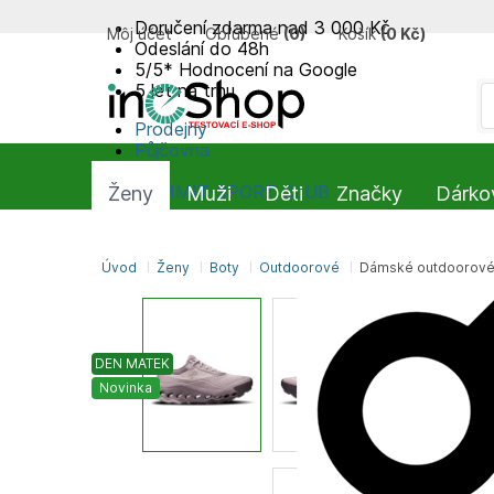
Doručení zdarma nad 3 000 Kč
Môj účet
Obľúbené
(
0
)
Košík
(
0 Kč
)
Odeslání do 48h
5/5* Hodnocení na Google
5 let na trhu
Prodejny
Půjčovna
Blog
SUMMIT-SPORT CLUB
Ženy
Muži
Děti
Značky
Dárko
Úvod
Ženy
Boty
Outdoorové
Dámské outdoorové 
DEN MATEK
Novinka