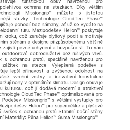
tavuje turistickou obuv navrženou pro
polehlivou ochranu na stezkách. Díky větším
chnologii Missiongrip™ můžete s jistotou
vnější stezky. Technologie CloudTec Phase™
zajišťuje pohodlí bez námahy, ať už se vydáte na
elodenní túru. Mezipodešev Helion™ poskytuje
m kroku, což zaručuje plyšový pocit a motivuje
bočním stěnám a designu přizpůsobenému většině
v zajistí pevné uchycení a bezpečnost. To vám
 outdoorové dobrodružství bez rušivých vlivů.
k s ochranou prstů, speciálně navrženou pro
lný zážitek na stezce. Vylepšená podešev s
išťuje lepší přilnavost a zvýšenou odolnost na
yšné svrchní vrstvy a inovativní konstrukce
udržují nohy v optimálním klimatu. Design obuvi je
u kulturou, což jí dodává moderní a atraktivní
Technologie CloudTec Phase™ optimalizovaná pro
p Podešev Missiongrip™ s většími výstupky pro
h Mezipodešev Helion™ pro superměkké a plyšové
ý svršek s ochranou prstů Stabilní boční stěny
í Materiály: Pěna Helion™ Guma Missiongrip™