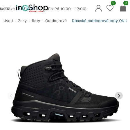
0
0
000 000 0
00
Kontakt:
(Po-Pá 10:00 – 17:00)
Úvod
Ženy
Boty
Outdoorové
Dámské outdoorové boty ON Cl