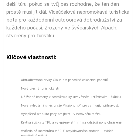
delší túru, pokud se tvůj pes rozhodne, že ten den
prostě musí jít dál. Víceúčelová nepromokavá turistická
bota pro každodenní outdoorová dobrodružství za
každého počasí. Zrozeny ve švýcarských Alpách,
stvořeny pro turistiku.
Klíčové vlastnosti:
Aktualizované prvky Cloud pro pohodlné celodenní pohodlí.
Nový přesný turistický střih.
Už žádné kameny v podrážce díky uzavřenému středovému žlábku.
Nová vylepšená směs pryže Missiongrip™ pro vynikající přilnavost.
Vylepšená stabilita paty pro jistotu v nerovném terénu.
Krytka špičky z TPU a vylepšený střih límce udržují nohy chráněné.
Voděodolná membrána z 30 % recyklovaného materiálu zvládá
proměnlivé počasí.