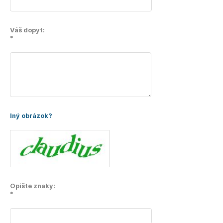
Váš dopyt:
*
Iný obrázok?
Opište znaky:
*