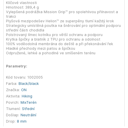
Klíčové vlastnosti
Hmotnost: 389,4 g
Vylepšená podrážka Mission Grip™ pro spolehlivou přilnavost a
trakci
Plyšová mezipodešev Helion™ ze superpěny tlumí každý krok
Strategicky umístěná poutka na šněrování pro optimální podporu
střední části chodidla
Polstrovaný límec kotníku pro větší ochranu a podporu
Krytka špičky a blatník z TPU pro ochranu a odolnost
100% voděodolná membrána do deště a při překonávání řek
Hladké přechody mezi patou a špičkou
Odpružené, lehké a pohodlné ve smíšeném terénu
Parametry:
Kód tovaru:
1002005
Farba:
Black/black
Značka:
ON
Aktivita:
Hiking
Povrch:
Mix
Terén
Tlumení:
Střední
Došlap:
Neutrální
Drop:
8 mm