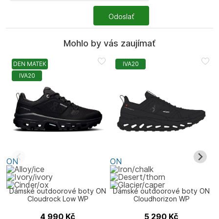
Odoslať
Mohlo by vás zaujímať
DEN MATEK
IVA20
IVA20
ON
ON
Dámské outdoorové boty ON
Dámské outdoorové boty ON
Cloudrock Low WP
Cloudhorizon WP
4 990
Kč
5 290
Kč