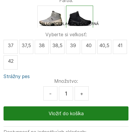
Farba:
ALLOY/ICE
BLACK/BLACK ČERNÁ
Vyberte si veľkosť:
37
37,5
38
38,5
39
40
40,5
41
42
Strážny pes
Množstvo:
-
+