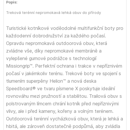
Popis:
Treková terénní nepromokavá lehká obuv do přírody
Turistické kotníkové voděodolné multifunkční boty pro
každodenní dobrodružství za každého počasí.
Opravdu nepromokavá outdoorová obuv, která
zvládne vše, díky nepromokavé membráně a
vylepšené gumové podrážce s technologií
Missiongrip™. Perfektní ochrana i trakce v nepříznivém
počasí v jakémkoliv terénu. Trekové boty ve spojení s
tlumením superpěny Helion™ a nová deska
Speedboard® ve tvaru písmene X poskytuje ideální
rovnováhu mezi pružností a stabilitou. Trailová obuv s
polstrovaným límcem chrání kotník před nepříznivými
vlivy, ale i před kameny, kořeny a volným terénem.
Outdoorová terénní vycházková obuv, která je lehká a
hbitá, ale zároveň dostatečně podpůrná, aby zvládla