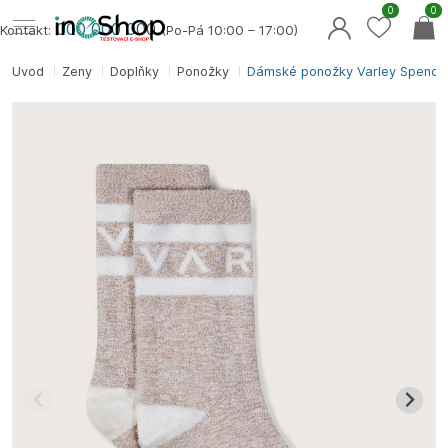
0
0
000 000 0
00
Kontakt:
(Po-Pá 10:00 – 17:00)
Úvod
Ženy
Doplňky
Ponožky
Dámské ponožky Varley Spencer