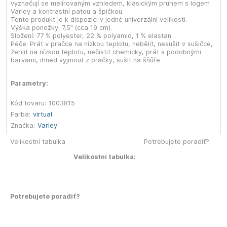
vyznačují se melírovaným vzhledem, klasickým pruhem s logem
Varley a kontrastní patou a špičkou.
Tento produkt je k dispozici v jedné univerzální velikosti.
Výška ponožky: 7,5" (cca 19 cm).
Složení: 77 % polyester, 22 % polyamid, 1 % elastan
Péče: Prát v pračce na nízkou teplotu, nebělit, nesušit v sušičce,
žehlit na nízkou teplotu, nečistit chemicky, prát s podobnými
barvami, ihned vyjmout z pračky, sušit na šňůře
Parametry:
Kód tovaru:
1003815
Farba:
virtual
Značka:
Varley
Velikostní tabulka
Potrebujete poradiť?
Velikostní tabulka:
Potrebujete poradiť?