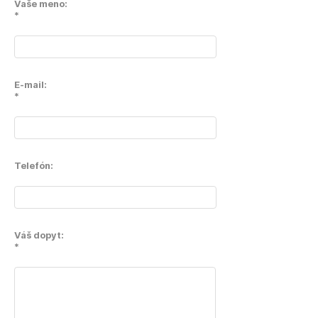
Vaše meno:
*
E-mail:
*
Telefón:
Váš dopyt:
*