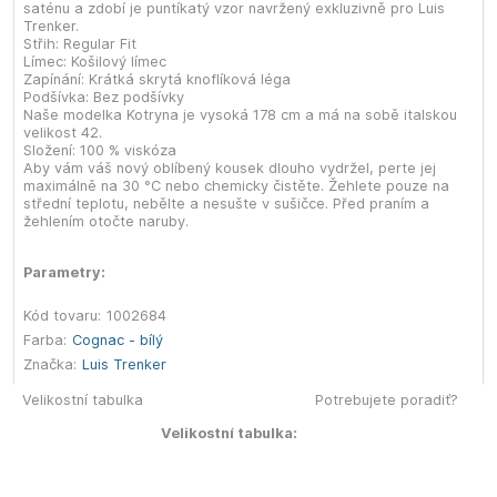
saténu a zdobí je puntíkatý vzor navržený exkluzivně pro Luis
Trenker.
Střih: Regular Fit
Límec: Košilový límec
Zapínání: Krátká skrytá knoflíková léga
Podšívka: Bez podšívky
Naše modelka Kotryna je vysoká 178 cm a má na sobě italskou
velikost 42.
Složení: 100 % viskóza
Aby vám váš nový oblíbený kousek dlouho vydržel, perte jej
maximálně na 30 °C nebo chemicky čistěte. Žehlete pouze na
střední teplotu, nebělte a nesušte v sušičce. Před praním a
žehlením otočte naruby.
Parametry:
Kód tovaru:
1002684
Farba:
Cognac - bílý
Značka:
Luis Trenker
Velikostní tabulka
Potrebujete poradiť?
Velikostní tabulka: