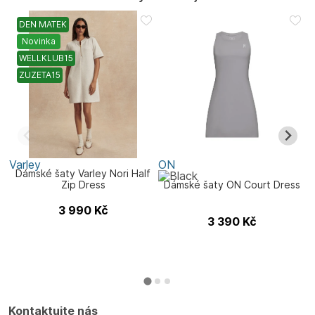
DEN MATEK
Novinka
WELLKLUB15
ZUZETA15
Varley
ON
V
Dámské šaty Varley Nori Half
Zip Dress
Dámské šaty ON Court Dress
3 990
Kč
3 390
Kč
Kontaktujte nás