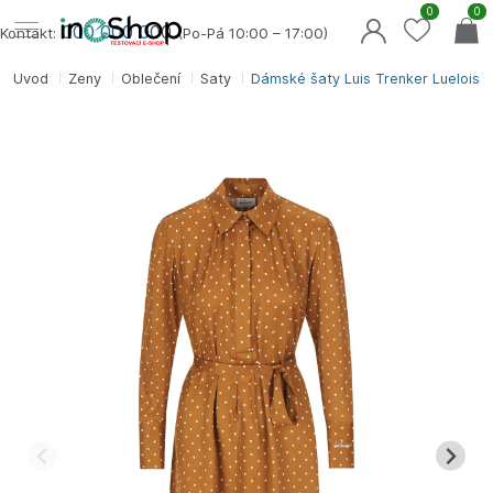
0
0
000 000 0
00
Kontakt:
(Po-Pá 10:00 – 17:00)
Úvod
Ženy
Oblečení
Šaty
Dámské šaty Luis Trenker Lueloisa