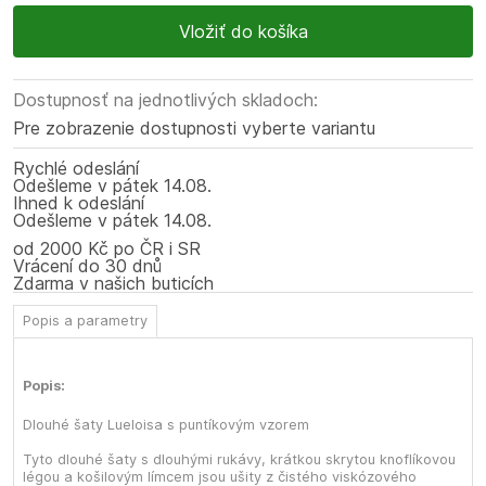
Dostupnosť na jednotlivých skladoch:
Pre zobrazenie dostupnosti vyberte variantu
Rychlé odeslání
Odešleme
v pátek
14.08.
Ihned k odeslání
Odešleme
v pátek
14.08.
od 2000 Kč po ČR i SR
Vrácení do 30 dnů
Zdarma v našich buticích
Popis a parametry
Popis:
Dlouhé šaty Lueloisa s puntíkovým vzorem
Tyto dlouhé šaty s dlouhými rukávy, krátkou skrytou knoflíkovou
légou a košilovým límcem jsou ušity z čistého viskózového