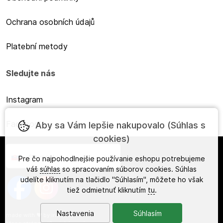
Ochrana osobních údajů
Platební metody
Sledujte nás
Instagram
Facebook
Aby sa Vám lepšie nakupovalo (Súhlas s
cookies)
Slovensky
Pre čo najpohodlnejšie používanie eshopu potrebujeme
váš
súhlas
so spracovaním súborov cookies. Súhlas
udelíte kliknutím na tlačidlo "Súhlasím", môžete ho však
tiež odmietnuť kliknutím
tu
.
Nastavenia
Súhlasím
made with
❤
by
ineShop