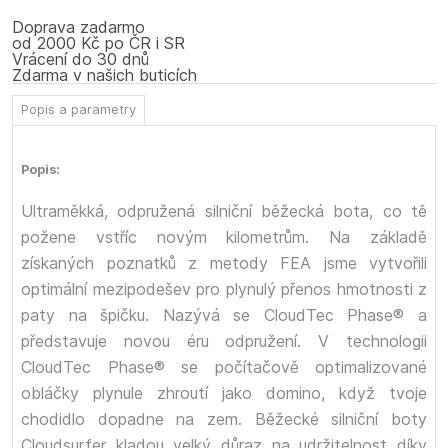
Doprava zadarmo
od 2000 Kč po ČR i SR
Vrácení do 30 dnů
Zdarma v našich buticích
Popis a parametry
Popis:
Ultraměkká, odpružená silniční běžecká bota, co tě
požene vstříc novým kilometrům. Na základě
získaných poznatků z metody FEA jsme vytvořili
optimální mezipodešev pro plynulý přenos hmotnosti z
paty na špičku. Nazývá se CloudTec Phase® a
představuje novou éru odpružení. V technologii
CloudTec Phase® se počítačově optimalizované
obláčky plynule zhroutí jako domino, když tvoje
chodidlo dopadne na zem. Běžecké silniční boty
Cloudsurfer kladou velký důraz na udržitelnost díky