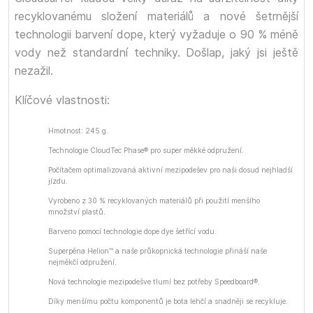
recyklovanému složení materiálů a nové šetrnější
technologii barvení dope, který vyžaduje o 90 % méně
vody než standardní techniky. Došlap, jaký jsi ještě
nezažil.
Klíčové vlastnosti:
Hmotnost: 245 g.
Technologie CloudTec Phase® pro super měkké odpružení.
Počítačem optimalizovaná aktivní mezipodešev pro naši dosud nejhladší
jízdu.
Vyrobeno z 30 % recyklovaných materiálů při použití menšího
množství plastů.
Barveno pomocí technologie dope dye šetřící vodu.
Superpěna Helion™ a naše průkopnická technologie přináší naše
nejměkčí odpružení.
Nová technologie mezipodešve tlumí bez potřeby Speedboard®.
Díky menšímu počtu komponentů je bota lehčí a snadněji se recykluje.