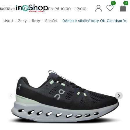
0
0
000 000 0
00
Kontakt:
(Po-Pá 10:00 – 17:00)
Úvod
Ženy
Boty
Silniční
Dámské silniční boty ON Cloudsurfer