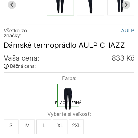
Všetko zo
AULP
značky:
Dámské termoprádlo AULP CHAZZ
Vaša cena:
833 Kč
Běžná cena:
Farba:
BLACK ČERNÁ
Vyberte si veľkosť:
S
M
L
XL
2XL