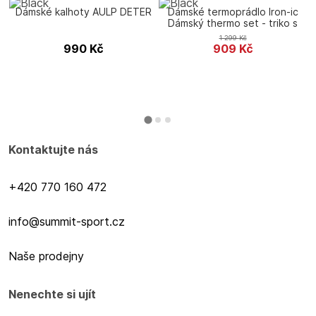
Dámské kalhoty AULP DETER
Dámské termoprádlo Iron-ic
Dámský thermo set - triko s
dlouhým rukávem a dlouhé
1 299
Kč
kalhoty
990
Kč
909
Kč
Kontaktujte nás
+420 770 160 472
info@summit-sport.cz
Naše prodejny
Nenechte si ujít