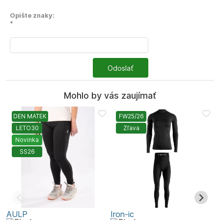
Opište znaky:
*
Odoslať
Mohlo by vás zaujímať
DEN MATEK
FW25/26
LETO30
Zľava
Novinka
SS26
AULP
Iron-ic
S