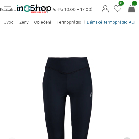
0
0
000 000 0
00
Kontakt:
(Po-Pá 10:00 – 17:00)
Úvod
Ženy
Oblečení
Termoprádlo
Dámské termoprádlo AUL