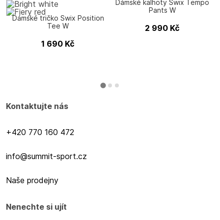
Dámské kalhoty Swix Tempo
Pants W
Dámské tričko Swix Position
Tee W
2 990
Kč
1 690
Kč
Kontaktujte nás
+420 770 160 472
info@summit-sport.cz
Naše prodejny
Nenechte si ujít