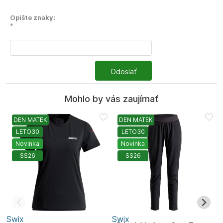
Opište znaky:
*
Odoslať
Mohlo by vás zaujímať
DEN MATEK
DEN MATEK
LETO30
LETO30
Novinka
Novinka
SS26
SS26
Swix
Swix
S