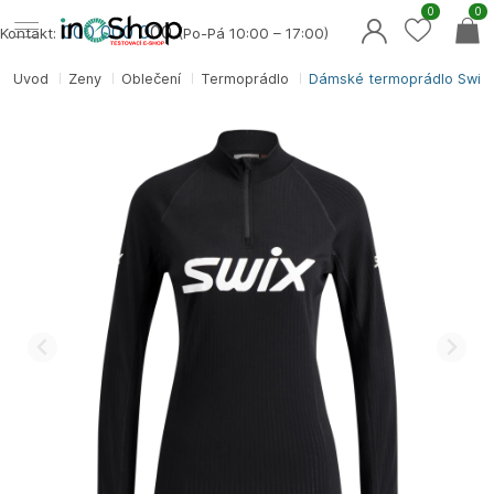
0
0
000 000 0
00
Kontakt:
(Po-Pá 10:00 – 17:00)
Úvod
Ženy
Oblečení
Termoprádlo
Dámské termoprádlo Swix R