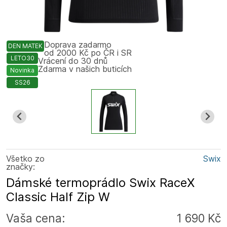
Doprava zadarmo
DEN MATEK
od 2000 Kč po ČR i SR
LETO30
Vrácení do 30 dnů
Zdarma v našich buticích
Novinka
SS26
Všetko zo
Swix
značky:
Dámské termoprádlo Swix RaceX
Classic Half Zip W
Vaša cena:
1 690 Kč