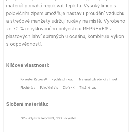
materiál pomáhá regulovat teplotu. Vysoký límec s
polovičním zipem umožňuje nastavit proudění vzduchu
a strečové manžety udržují rukávy na místě. Vyrobeno
ze 70 % recyklovaného polyesteru REPREVE® z
plastových lahví sbíraných u oceánu, kombinuje výkon
s odpovědností.
Klíčové vlastnosti:
Polyester Repreve®
Rychleschnoucí
Materiál odvádějící vlhkost
Ploché švy
Poloviční zip
Zip YKK
Tištěné logo
Složení materiálu:
70% Polyester Repreve®, 30% Polyester