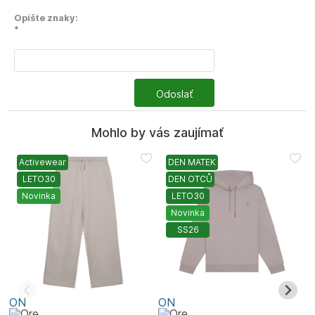
Opište znaky:
*
Odoslať
Mohlo by vás zaujímať
Activewear
DEN MATEK
LETO30
DEN OTCŮ
Novinka
LETO30
Novinka
SS26
ON
ON