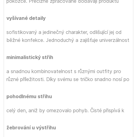
pokožce. Precizně zpracované
dodávají produktu
vyšívané detaily
sofistikovaný a jedinečný charakter, odlišující jej od
běžné konfekce. Jednoduchý a
zajišťuje univerzálnost
minimalistický střih
a snadnou kombinovatelnost s různými outfity pro
různé příležitosti. Díky svému
se tričko snadno nosí po
pohodlnému střihu
celý den, aniž by omezovalo pohyb. Čisté
přispívá k
žebrování u výstřihu