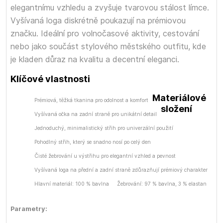
elegantnímu vzhledu a zvyšuje tvarovou stálost límce.
Vyšívaná loga diskrétně poukazují na prémiovou
značku. Ideální pro volnočasové aktivity, cestování
nebo jako součást stylového městského outfitu, kde
je kladen důraz na kvalitu a decentní eleganci.
Klíčové vlastnosti
Materiálové
Prémiová, těžká tkanina pro odolnost a komfort
složení
Vyšívaná očka na zadní straně pro unikátní detail
Jednoduchý, minimalistický střih pro univerzální použití
Pohodlný střih, který se snadno nosí po celý den
Čisté žebrování u výstřihu pro elegantní vzhled a pevnost
Vyšívaná loga na přední a zadní straně zdůrazňují prémiový charakter
Hlavní materiál: 100 % bavlna
Žebrování: 97 % bavlna, 3 % elastan
Parametry: