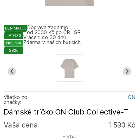
Doprava zadarmo
DEN MATEK
od 2000 Kč po ČR i SR
LETO30
Vrácení do 30 dnů
Zdarma v našich buticích
Novinka
SS26
Všetko zo
ON
značky:
Dámské tričko ON Club Collective-T
Vaša cena:
1 590 Kč
Farba: