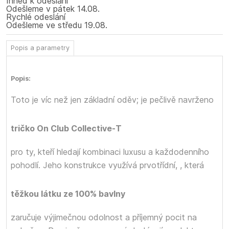
Ihned k odeslání
Odešleme
v pátek
14.08.
Rychlé odeslání
Odešleme
ve středu
19.08.
Popis a parametry
Popis:
Toto
je víc než jen základní oděv; je pečlivě navrženo
tričko On Club Collective-T
pro ty, kteří hledají kombinaci luxusu a každodenního
pohodlí. Jeho konstrukce využívá prvotřídní,
, která
těžkou látku ze 100% bavlny
zaručuje výjimečnou odolnost a příjemný pocit na