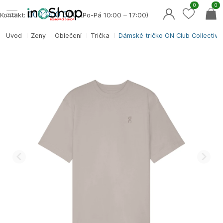
0
0
000 000 0
00
Kontakt:
(Po-Pá 10:00 – 17:00)
Úvod
Ženy
Oblečení
Trička
Dámské tričko ON Club Collective