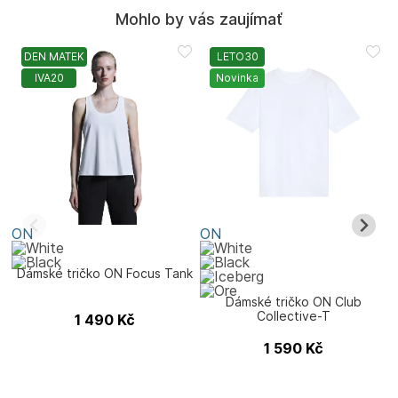
Mohlo by vás zaujímať
DEN MATEK
LETO30
IVA20
Novinka
ON
ON
Dámské tričko ON Focus Tank
Dámské tričko ON Club
Collective-T
D
1 490
Kč
1 590
Kč