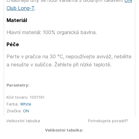
chladnější dny se hodí varianta s dlouhým rukávem
ON
Club Long-T
.
Materiál
Hlavní materiál: 100% organická bavlna.
Péče
Perte v pračce na 30 °C, nepoužívejte aviváž, nebělte
a nesušte v sušičce. Žehlete při nízké teplotě.
Parametry:
Kód tovaru:
1001161
Farba:
White
Značka:
ON
Velikostní tabulka
Potrebujete poradiť?
Velikostní tabulka: