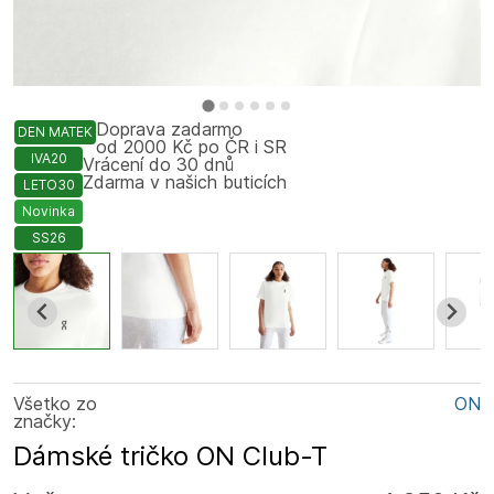
Doprava zadarmo
DEN MATEK
od 2000 Kč po ČR i SR
IVA20
Vrácení do 30 dnů
Zdarma v našich buticích
LETO30
Novinka
SS26
Všetko zo
ON
značky:
Dámské tričko ON Club-T