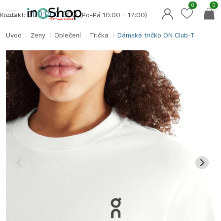
0
0
000 000 0
00
Kontakt:
(Po-Pá 10:00 – 17:00)
Úvod
Ženy
Oblečení
Trička
Dámské tričko ON Club-T