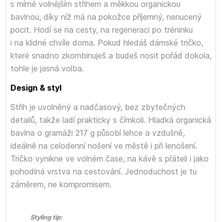
s mírně volnějším střihem a měkkou organickou
bavlnou, díky níž má na pokožce příjemný, nenucený
pocit. Hodí se na cesty, na regeneraci po tréninku
i na klidné chvíle doma. Pokud hledáš dámské tričko,
které snadno zkombinuješ a budeš nosit pořád dokola,
tohle je jasná volba.
Design & styl
Střih je uvolněný a nadčasový, bez zbytečných
detailů, takže ladí prakticky s čímkoli. Hladká organická
bavlna o gramáži 217 g působí lehce a vzdušně,
ideálně na celodenní nošení ve městě i při lenošení.
Tričko vynikne ve volném čase, na kávě s přáteli i jako
pohodlná vrstva na cestování. Jednoduchost je tu
záměrem, ne kompromisem.
Styling tip: