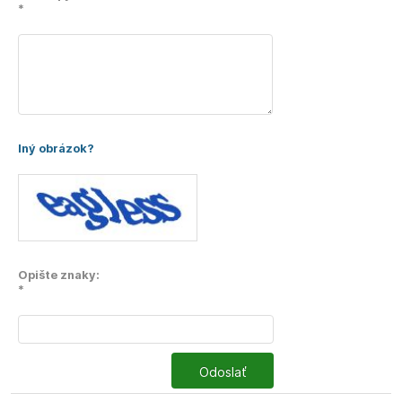
*
Iný obrázok?
Opište znaky:
*
Odoslať