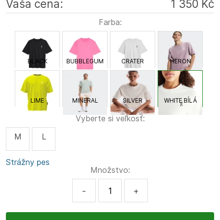
Vaša cena:
1 350 Kč
Farba:
BLACK
BUBBLEGUM
CRATER
HERON
LIME
MINERAL
SILVER
WHITE BÍLÁ
Vyberte si veľkosť:
M
L
Strážny pes
Množstvo:
-
+