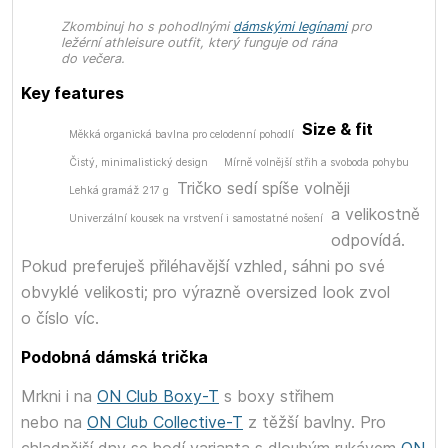
Zkombinuj ho s pohodlnými
dámskými legínami
pro
ležérní athleisure outfit, který funguje od rána
do večera.
Key features
Size & fit
Měkká organická bavlna pro celodenní pohodlí
Čistý, minimalistický design
Mírně volnější střih a svoboda pohybu
Tričko sedí spíše volněji
Lehká gramáž 217 g
a velikostně
Univerzální kousek na vrstvení i samostatné nošení
odpovídá.
Pokud preferuješ přiléhavější vzhled, sáhni po své
obvyklé velikosti; pro výrazně oversized look zvol
o číslo víc.
Podobná dámská trička
Mrkni i na
ON Club Boxy-T
s boxy střihem
nebo na
ON Club Collective-T
z těžší bavlny. Pro