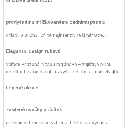
chladivé přední části
prodyšnému mřížkovanému zadnímu panelu
chladu a suchu i při té nejintenzivnější námaze.
–
Elegantní design rukávů
vpředu vsazené, vzadu raglánové – zajišťuje plnou
mobilitu bez omezení.
a
zvyšují odolnost a přispívají k
Lepené okraje
zesílené cvočky u řídítek
čistému estetickému vzhledu. Lehké, prodyšné a