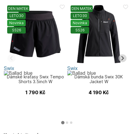
DEN MATEK
DEN MATEK
LETO30
LETO30
Novinka
Novinka
SS26
SS26
Swix
Swix
S
Dámské kraťasy Swix Tempo
Dámská bunda Swix 30K
Shorts 3.5inch W
Jacket W
1 790
Kč
4 190
Kč