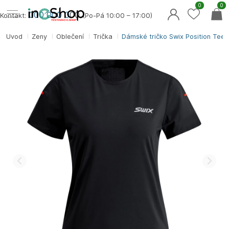
0
0
000 000 0
00
Kontakt:
(Po-Pá 10:00 – 17:00)
Úvod
Ženy
Oblečení
Trička
Dámské tričko Swix Position Tee