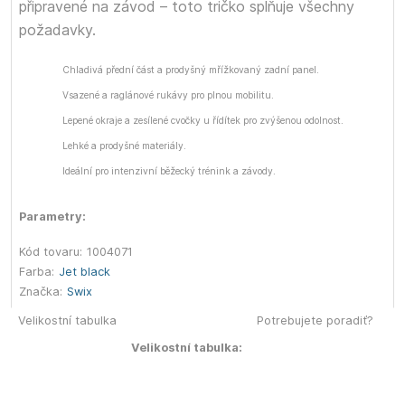
připravené na závod – toto tričko splňuje všechny
požadavky.
Chladivá přední část a prodyšný mřížkovaný zadní panel.
Vsazené a raglánové rukávy pro plnou mobilitu.
Lepené okraje a zesílené cvočky u řídítek pro zvýšenou odolnost.
Lehké a prodyšné materiály.
Ideální pro intenzivní běžecký trénink a závody.
Parametry:
Kód tovaru:
1004071
Farba:
Jet black
Značka:
Swix
Velikostní tabulka
Potrebujete poradiť?
Velikostní tabulka: