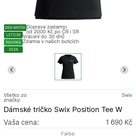
Doprava zadarmo
DEN MATEK
od 2000 Kč po ČR i SR
LETO30
Vrácení do 30 dnů
Zdarma v našich buticích
Novinka
SS26
Všetko zo
Swix
značky:
Dámské tričko Swix Position Tee W
Vaša cena:
1 690 Kč
Farba: