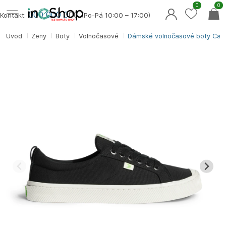
0
0
000 000 0
00
Kontakt:
(Po-Pá 10:00 – 17:00)
Úvod
Ženy
Boty
Volnočasové
Dámské volnočasové boty Car