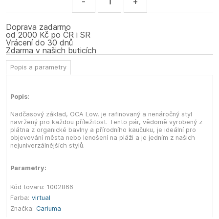
-
+
Doprava zadarmo
od 2000 Kč po ČR i SR
Vrácení do 30 dnů
Zdarma v našich buticích
Popis a parametry
Popis:
Nadčasový základ, OCA Low, je rafinovaný a nenáročný styl
navržený pro každou příležitost. Tento pár, vědomě vyrobený z
plátna z organické bavlny a přírodního kaučuku, je ideální pro
objevování města nebo lenošení na pláži a je jedním z našich
nejuniverzálnějších stylů.
Parametry:
Kód tovaru:
1002866
Farba:
virtual
Značka:
Cariuma