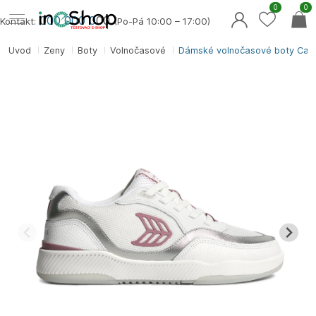
0
0
000 000 0
00
Kontakt:
(Po-Pá 10:00 – 17:00)
Úvod
Ženy
Boty
Volnočasové
Dámské volnočasové boty Car