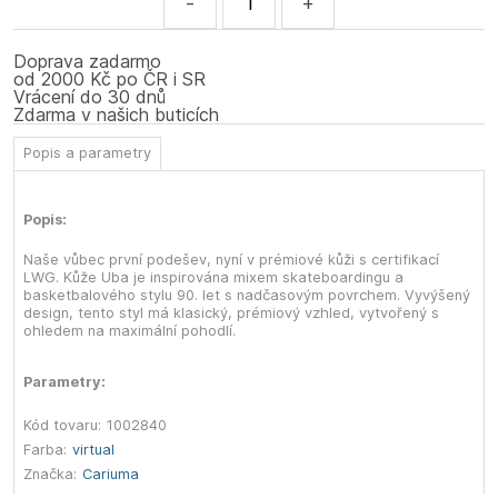
-
+
Doprava zadarmo
od 2000 Kč po ČR i SR
Vrácení do 30 dnů
Zdarma v našich buticích
Popis a parametry
Popis:
Naše vůbec první podešev, nyní v prémiové kůži s certifikací
LWG. Kůže Uba je inspirována mixem skateboardingu a
basketbalového stylu 90. let s nadčasovým povrchem. Vyvýšený
design, tento styl má klasický, prémiový vzhled, vytvořený s
ohledem na maximální pohodlí.
Parametry:
Kód tovaru:
1002840
Farba:
virtual
Značka:
Cariuma