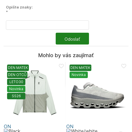
Opište znaky:
*
Odoslať
Mohlo by vás zaujímať
DEN MATEK
DEN MATEK
DEN OTCŮ
Novinka
LETO30
Novinka
SS26
ON
ON