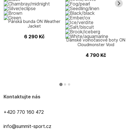
Pánská bunda ON Weather
Jacket
6 290
Kč
Dámské volnočasové boty ON
Cloudmonster Void
4 790
Kč
Kontaktujte nás
+420 770 160 472
info@summit-sport.cz