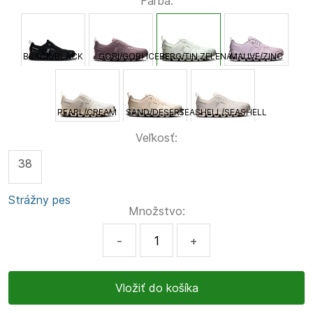
Farba:
BLACK/BLACK
GOBI/GOBI
ICEBERG/TIN ZELENÁ
MAUVE/ZINC
PEARL/CREAM
SAND/DESERT
SEASHELL/SEASHELL
Veľkosť:
38
Strážny pes
Množstvo:
-
+