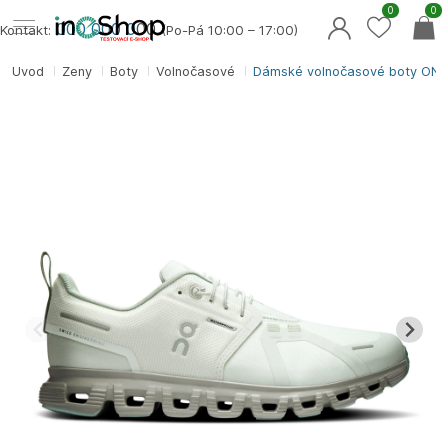
0
0
000 000 0
00
Kontakt:
(Po-Pá 10:00 – 17:00)
Úvod
Ženy
Boty
Volnočasové
Dámské volnočasové boty ON 