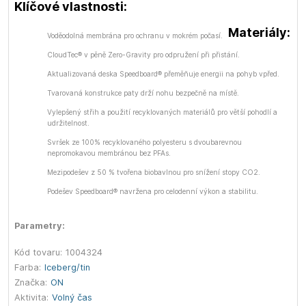
Klíčové vlastnosti:
Materiály:
Voděodolná membrána pro ochranu v mokrém počasí.
CloudTec® v pěně Zero-Gravity pro odpružení při přistání.
Aktualizovaná deska Speedboard® přeměňuje energii na pohyb vpřed.
Tvarovaná konstrukce paty drží nohu bezpečně na místě.
Vylepšený střih a použití recyklovaných materiálů pro větší pohodlí a
udržitelnost.
Svršek ze 100% recyklovaného polyesteru s dvoubarevnou
nepromokavou membránou bez PFAs.
Mezipodešev z 50 % tvořena biobavlnou pro snížení stopy CO2.
Podešev Speedboard® navržena pro celodenní výkon a stabilitu.
Parametry:
Kód tovaru:
1004324
Farba:
Iceberg/tin
Značka:
ON
Aktivita:
Volný čas