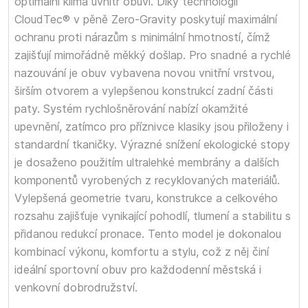
optimální klima uvnitř obuvi. Díky technologii
CloudTec® v pěně Zero-Gravity poskytují maximální
ochranu proti nárazům s minimální hmotností, čímž
zajišťují mimořádně měkký došlap. Pro snadné a rychlé
nazouvání je obuv vybavena novou vnitřní vrstvou,
širším otvorem a vylepšenou konstrukcí zadní části
paty. Systém rychlošněrování nabízí okamžité
upevnění, zatímco pro příznivce klasiky jsou přiloženy i
standardní tkaničky. Výrazné snížení ekologické stopy
je dosaženo použitím ultralehké membrány a dalších
komponentů vyrobených z recyklovaných materiálů.
Vylepšená geometrie tvaru, konstrukce a celkového
rozsahu zajišťuje vynikající pohodlí, tlumení a stabilitu s
přidanou redukcí pronace. Tento model je dokonalou
kombinací výkonu, komfortu a stylu, což z něj činí
ideální sportovní obuv pro každodenní městská i
venkovní dobrodružství.