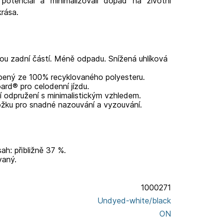
 potenciál a minimalizovali dopad na životní
krása.
ou zadní částí. Méně odpadu. Snížená uhlíková
bený ze 100% recyklovaného polyesteru.
rd® pro celodenní jízdu.
í odpružení s minimalistickým vzhledem.
nožku pro snadné nazouvání a vyzouvání.
h: přibližně 37 %.
vaný.
1000271
Undyed-white/black
ON