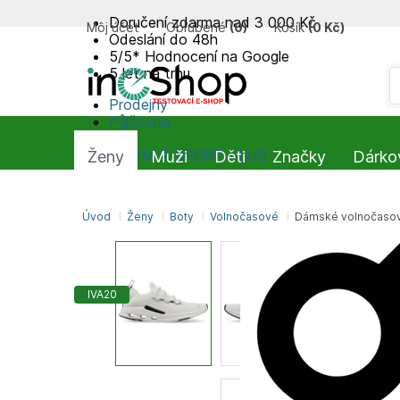
Doručení zdarma nad 3 000 Kč
Môj účet
Obľúbené
(
0
)
Košík
(
0 Kč
)
Odeslání do 48h
5/5* Hodnocení na Google
5 let na trhu
Prodejny
Půjčovna
Blog
SUMMIT-SPORT CLUB
Ženy
Muži
Děti
Značky
Dárko
Úvod
Ženy
Boty
Volnočasové
Dámské volnočasov
IVA20