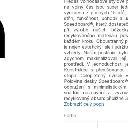
Hledáš volnočasové stylové 
na volný čas jsou super jed
vyrobena z pouhých 15 dílů,
střih, funkčnost, pohodlí a u
Speedboard®, který dostatečn
při výrobě našich běžeck
recyklovaného materiálu pos
každém kroku. Oboustranný po
je nejen estetický, ale i udrž
vzhledy. Naším posláním byl
abychom maximalizovali její
prostředí. V jednoduchosti j
Konstrukce s přerušovanou 
stopa. Celopletený svršek 
Polovina desky Speedboard® p
odpružení s minimalistickým
snadné nazouvání a vyzouv
recyklovaný obsah: přibližně 
Zobraziť celý popis
Farba: