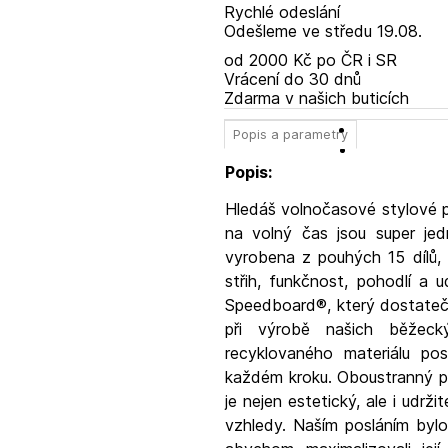
Rychlé odeslání
Odešleme
ve středu
19.08.
od 2000 Kč po ČR i SR
Vrácení do 30 dnů
Zdarma v našich buticích
Popis a parametry
Popis:
Hledáš volnočasové stylové 
na volný čas jsou super jed
vyrobena z pouhých 15 dílů,
střih, funkčnost, pohodlí a u
Speedboard®, který dostatečn
při výrobě našich běžec
recyklovaného materiálu pos
každém kroku. Oboustranný po
je nejen estetický, ale i udrž
vzhledy. Naším posláním byl