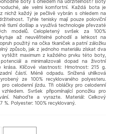
pohodlné boty s ohledem na udržitelnost? Boty
noduché, ale velmi komfortní. Každá bota je
 z nichž každý je pečlivě vybrán s ohledem na
držitelnost. Tyhle tenisky mají pouze poloviční
ě tlumí došlap a využívá technologie převzaté
ých modelů. Celopletený svršek za 100%
kytuje až neuvěřitelné pohodlí a lehkost na
pruh použitý na očka tkaniček a patní záložku
itelný způsob, jak z jednoho materiálu získat dva
o vytěžit maximum z každého prvku této boty,
 potenciál a minimalizovali dopad na životní
e krása. Klíčové vlastnosti: Hmotnost: 215 g.
zadní částí. Méně odpadu. Snížená uhlíková
vyrobený ze 100% recyklovaného polyesteru.
ro celodenní jízdu. Tři obláčky pro celodenní
 vzhledem. Svršek připomínající ponožku pro
ání. Nahoďte a vyrazte. Materiál: Celkový
37 %. Polyester: 100% recyklovaný.