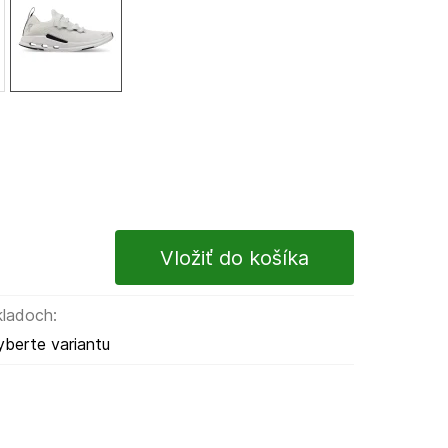
kladoch:
yberte variantu