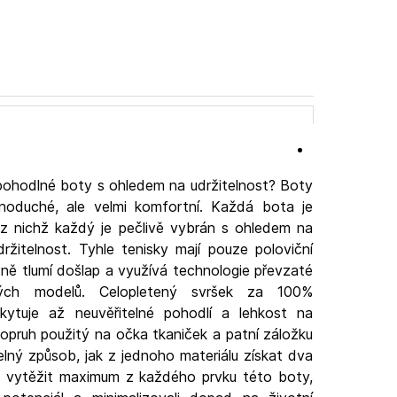
pohodlné boty s ohledem na udržitelnost? Boty
noduché, ale velmi komfortní. Každá bota je
 z nichž každý je pečlivě vybrán s ohledem na
držitelnost. Tyhle tenisky mají pouze poloviční
ě tlumí došlap a využívá technologie převzaté
kých modelů. Celopletený svršek za 100%
kytuje až neuvěřitelné pohodlí a lehkost na
pruh použitý na očka tkaniček a patní záložku
itelný způsob, jak z jednoho materiálu získat dva
o vytěžit maximum z každého prvku této boty,