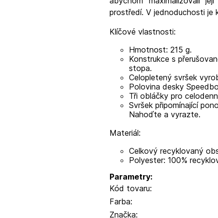
abychom maximalizovali její
prostředí. V jednoduchosti je 
Klíčové vlastnosti:
Hmotnost: 215 g.
Konstrukce s přerušovan
stopa.
Celopletený svršek vyro
Polovina desky Speedboa
Tři obláčky pro celodenn
Svršek připomínající po
Nahoďte a vyrazte.
Materiál:
Celkový recyklovaný obsa
Polyester: 100% recyklo
Parametry:
Kód tovaru:
Farba:
Značka: