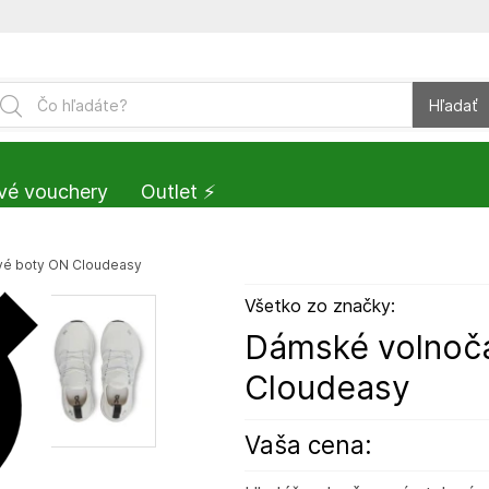
Hľadať
vé vouchery
Outlet ⚡️
é boty ON Cloudeasy
Všetko zo značky:
Dámské volnoč
Cloudeasy
Vaša cena: