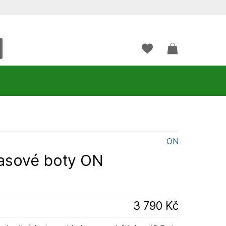
ON
asové boty ON
3 790 Kč