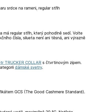
ru srdce na rameni, regular střih
a má regular střih, který pohodlně sedí. Volte
ího čísla, silueta není ani těsná, ani výrazně
etr TRUCKER COLLAR
s čtvrtinovým zipem.
ategorii
dámské svetry
.
tifikátem GCS (The Good Cashmere Standard).
studené vodě, maximálně 20 °C. Netřete