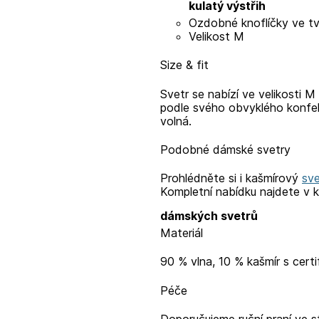
kulatý výstřih
Ozdobné knoflíčky ve tva
Velikost M
Size & fit
Svetr se nabízí ve velikosti M 
podle svého obvyklého konfekčn
volná.
Podobné dámské svetry
Prohlédněte si i kašmírový
sv
Kompletní nabídku
najdete v k
dámských svetrů
Materiál
90 % vlna, 10 % kašmír s cer
Péče
Doporučujeme ruční praní ve 