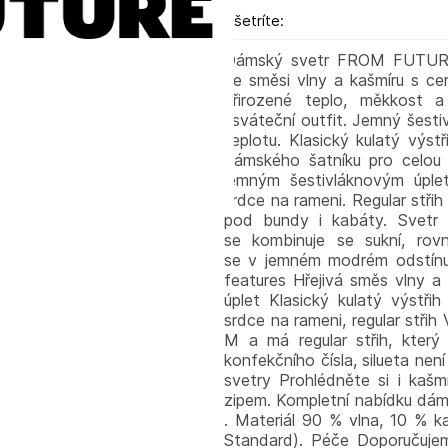
Ušetríte:
Dámský svetr FROM FUTURE 
ze směsi vlny a kašmíru s ce
přirozené teplo, měkkost 
i sváteční outfit. Jemný šesti
teplotu. Klasický kulatý výstř
dámského šatníku pro celou 
jemným šestivláknovým úple
srdce na rameni. Regular střih
pod bundy i kabáty. Svetr
se kombinuje se sukní, rov
se v jemném modrém odstínu 
features Hřejivá směs vlny a
úplet Klasický kulatý výstř
srdce na rameni, regular střih 
M a má regular střih, který
konfekčního čísla, silueta ne
svetry Prohlédněte si i ka
zipem. Kompletní nabídku dám
. Materiál 90 % vlna, 10 % 
Standard). Péče Doporučujem