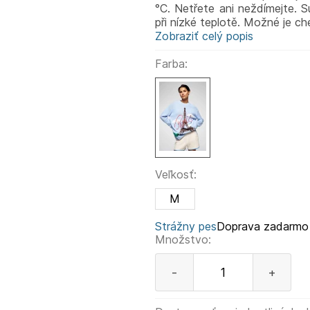
°C. Netřete ani neždímejte. 
při nízké teplotě. Možné je ch
Zobraziť celý popis
Farba:
Veľkosť:
M
Strážny pes
Doprava zadarmo
Množstvo:
-
+