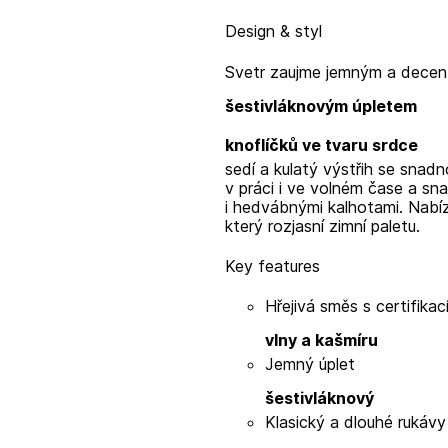
Design & styl
Svetr zaujme jemným
a decen
šestivláknovým úpletem
knoflíčků ve tvaru srdce
sedí a kulatý výstřih se snadn
v práci i ve volném čase a sn
i hedvábnými kalhotami. Nabí
který rozjasní zimní paletu.
Key features
Hřejivá směs
s certifika
vlny a kašmíru
Jemný
úplet
šestivláknový
Klasický
a dlouhé rukávy