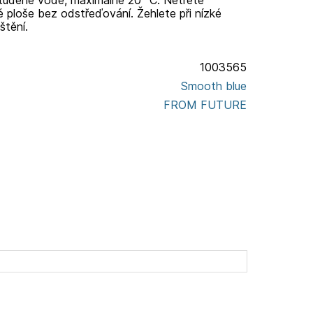
é ploše bez odstřeďování. Žehlete při nízké
štění.
1003565
Smooth blue
FROM FUTURE