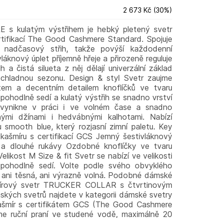
2 673 Kč
(
30
%
)
s kulatým výstřihem je hebký pletený svetr
rtifikací The Good Cashmere Standard. Spojuje
a nadčasový střih, takže povýší každodenní
vláknový úplet příjemně hřeje a přirozeně reguluje
ih a čistá silueta z něj dělají univerzální základ
chladnou sezonu. Design & styl Svetr zaujme
tem a decentním detailem knoflíčků ve tvaru
 pohodlně sedí a kulatý výstřih se snadno vrství
 vynikne v práci i ve volném čase a snadno
nými džínami i hedvábnými kalhotami. Nabízí
smooth blue, který rozjasní zimní paletu. Key
 kašmíru s certifikací GCS Jemný šestivláknový
ih a dlouhé rukávy Ozdobné knoflíčky ve tvaru
Velikost M Size & fit Svetr se nabízí ve velikosti
 pohodlně sedí. Volte podle svého obvyklého
ní ani těsná, ani výrazně volná. Podobné dámské
šmírový svetr TRUCKER COLLAR s čtvrtinovým
ských svetrů najdete v kategorii dámské svetry
kašmír s certifikátem GCS (The Good Cashmere
e ruční praní ve studené vodě, maximálně 20