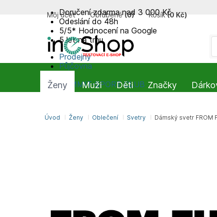
Doručení zdarma nad 3 000 Kč
Môj účet
Obľúbené
(
0
)
Košík
(
0 Kč
)
Odeslání do 48h
5/5* Hodnocení na Google
5 let na trhu
Prodejny
Půjčovna
Blog
SUMMIT-SPORT CLUB
Ženy
Muži
Děti
Značky
Dárko
Úvod
Ženy
Oblečení
Svetry
Dámský svetr FROM
FW25/26
Zľava