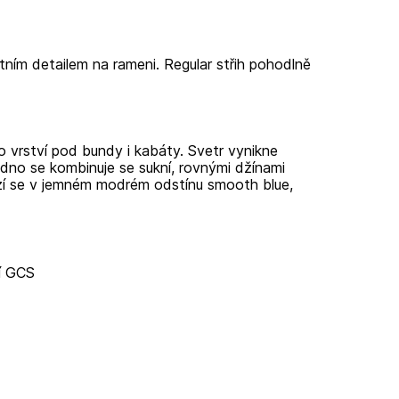
tním detailem
na rameni. Regular střih pohodlně
o vrství pod bundy i kabáty. Svetr vynikne
adno se kombinuje se sukní, rovnými džínami
zí se v jemném modrém odstínu smooth blue,
cí GCS