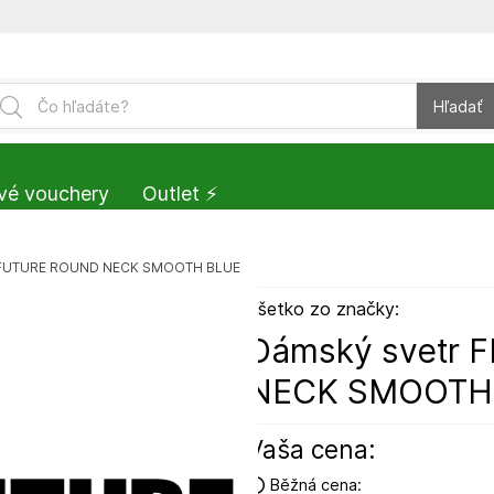
Hľadať
vé vouchery
Outlet ⚡️
 FUTURE ROUND NECK SMOOTH BLUE
Všetko zo značky:
Dámský svetr
NECK SMOOTH
Vaša cena:
Běžná cena: