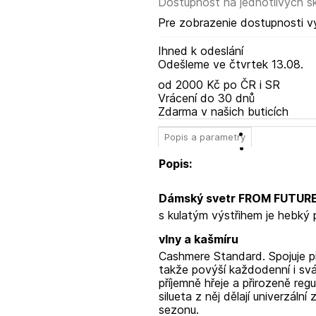
Dostupnosť na jednotlivých s
Pre zobrazenie dostupnosti v
Ihned k odeslání
Odešleme
ve čtvrtek
13.08.
od 2000 Kč po ČR i SR
Vrácení do 30 dnů
Zdarma v našich buticích
Popis a parametry
Popis:
Dámský svetr FROM FUTUR
s kulatým výstřihem je hebký 
vlny a kašmíru
Cashmere Standard. Spojuje př
takže povýší každodenní i svá
příjemně hřeje a přirozeně regu
silueta z něj dělají univerzál
sezonu.