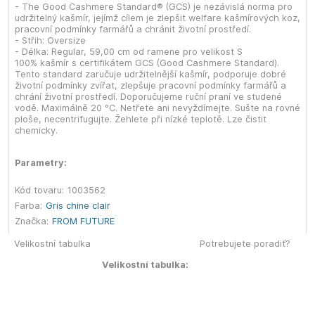
- The Good Cashmere Standard® (GCS) je nezávislá norma pro
udržitelný kašmír, jejímž cílem je zlepšit welfare kašmírových koz,
pracovní podmínky farmářů a chránit životní prostředí.
- Střih: Oversize
- Délka: Regular, 59,00 cm od ramene pro velikost S
100% kašmír s certifikátem GCS (Good Cashmere Standard).
Tento standard zaručuje udržitelnější kašmír, podporuje dobré
životní podmínky zvířat, zlepšuje pracovní podmínky farmářů a
chrání životní prostředí. Doporučujeme ruční praní ve studené
vodě. Maximálně 20 °C. Netřete ani nevyždímejte. Sušte na rovné
ploše, necentrifugujte. Žehlete při nízké teplotě. Lze čistit
chemicky.
Parametry:
Kód tovaru:
1003562
Farba:
Gris chine clair
Značka:
FROM FUTURE
Velikostní tabulka
Potrebujete poradiť?
Velikostní tabulka: