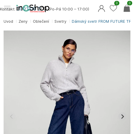
0
0
000 000 0
00
Kontakt:
(Po-Pá 10:00 – 17:00)
Úvod
Ženy
Oblečení
Svetry
Dámský svetr FROM FUTURE TRU