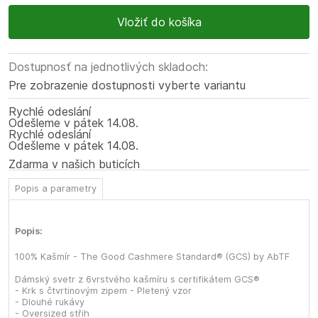
Dostupnosť na jednotlivých skladoch:
Pre zobrazenie dostupnosti vyberte variantu
Rychlé odeslání
Odešleme
v pátek
14.08.
Rychlé odeslání
Odešleme
v pátek
14.08.
Zdarma v našich buticích
Popis a parametry
Popis:
100% Kašmír - The Good Cashmere Standard® (GCS) by AbTF
Dámský svetr z 6vrstvého kašmíru s certifikátem GCS®
- Krk s čtvrtinovým zipem - Pletený vzor
- Dlouhé rukávy
- Oversized střih