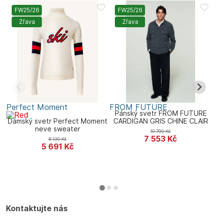
FW25/26
FW25/26
Zľava
Zľava
Perfect Moment
FROM FUTURE
U
Pánský svetr FROM FUTURE
Dámský svetr Perfect Moment
CARDIGAN GRIS CHINE CLAIR
D
neve sweater
10 790
Kč
7 553
Kč
8 130
Kč
5 691
Kč
Kontaktujte nás